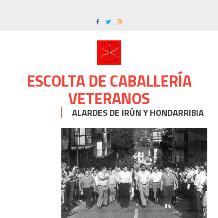
Skip
to
content
ESCOLTA DE CABALLERÍA
VETERANOS
ALARDES DE IRÚN Y HONDARRIBIA