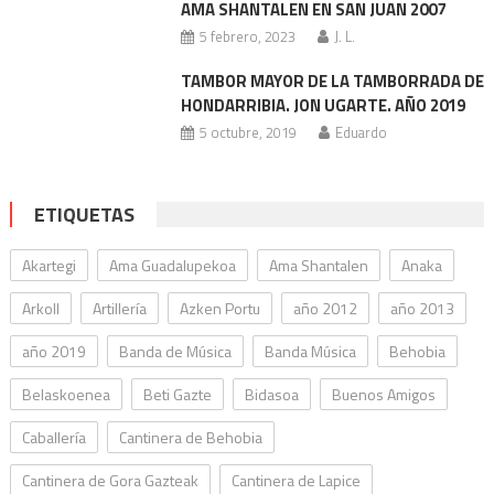
AMA SHANTALEN EN SAN JUAN 2007
5 febrero, 2023
J. L.
TAMBOR MAYOR DE LA TAMBORRADA DE
HONDARRIBIA. JON UGARTE. AÑO 2019
5 octubre, 2019
Eduardo
ETIQUETAS
Akartegi
Ama Guadalupekoa
Ama Shantalen
Anaka
Arkoll
Artillería
Azken Portu
año 2012
año 2013
año 2019
Banda de Música
Banda Música
Behobia
Belaskoenea
Beti Gazte
Bidasoa
Buenos Amigos
Caballería
Cantinera de Behobia
Cantinera de Gora Gazteak
Cantinera de Lapice