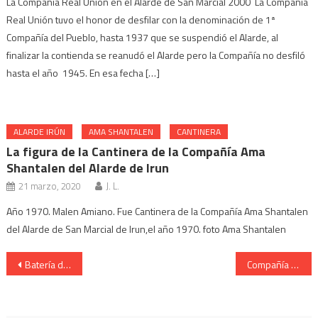
La Compañía Real Unión en el Alarde de San Marcial 2000 La Compañía
Real Unión tuvo el honor de desfilar con la denominación de 1ª
Compañía del Pueblo, hasta 1937 que se suspendió el Alarde, al
finalizar la contienda se reanudó el Alarde pero la Compañía no desfiló
hasta el año 1945. En esa fecha […]
ALARDE IRÚN
AMA SHANTALEN
CANTINERA
La figura de la Cantinera de la Compañía Ama
Shantalen del Alarde de Irun
21 marzo, 2020
J. L.
Año 1970. Malen Amiano. Fue Cantinera de la Compañía Ama Shantalen
del Alarde de San Marcial de Irun,el año 1970. foto Ama Shantalen
Navegación
Batería de Artillería de Irún. Cantinera Erika Navascués. Año 2009.
Compañía San Miguel. Cantinera Maitane García. Alarde 2019.
de