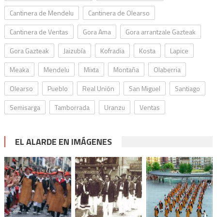
Cantinera de Mendelu
Cantinera de Olearso
Cantinera de Ventas
Gora Ama
Gora arrantzale Gazteak
Gora Gazteak
Jaizubía
Kofradia
Kosta
Lapice
Meaka
Mendelu
Mixta
Montaña
Olaberria
Olearso
Pueblo
Real Unión
San Miguel
Santiago
Semisarga
Tamborrada
Uranzu
Ventas
EL ALARDE EN IMÁGENES