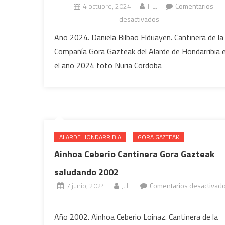
4 octubre, 2024
J. L.
Comentarios
en
desactivados
Daniela
Año 2024. Daniela Bilbao Elduayen. Cantinera de la
Bilbao
Compañía Gora Gazteak del Alarde de Hondarribia 
Cantinera
el año 2024 foto Nuria Cordoba
de
Compañía
Gora
Gazteak
2024
ALARDE HONDARRIBIA
GORA GAZTEAK
Ainhoa Ceberio Cantinera Gora Gazteak
saludando 2002
7 junio, 2024
J. L.
Comentarios desactivad
en
Ainhoa
Año 2002. Ainhoa Ceberio Loinaz. Cantinera de la
Ceberio