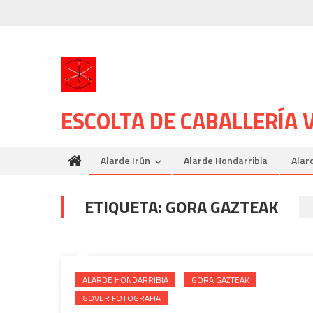
Skip
to
content
ESCOLTA DE CABALLERÍA
Alarde Irún
Alarde Hondarribia
Alar
ETIQUETA:
GORA GAZTEAK
ALARDE HONDARRIBIA
GORA GAZTEAK
GOVER FOTOGRAFIA