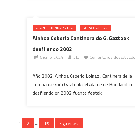
calle
Mayor
2002
ALARDE HONDARRIBIA
GORA GAZTEAK
Ainhoa Ceberio Cantinera de G. Gazteak
desfilando 2002
6 junio, 2024
J. L.
Comentarios desactivad
en
Ainhoa
Año 2002. Ainhoa Ceberio Loinaz . Cantinera de la
Ceberio
Compañía Gora Gazteak del Alarde de Hondarribia
Cantinera
desfilando en 2002 fuente festak
de
G.
Gazteak
desfilando
Paginación
1
2
…
15
Siguientes
2002