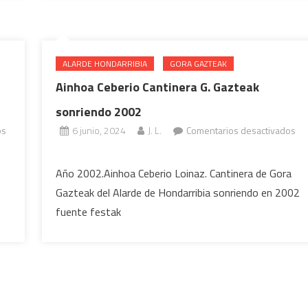
pensativa
2002
ALARDE HONDARRIBIA
GORA GAZTEAK
Ainhoa Ceberio Cantinera G. Gazteak
sonriendo 2002
os
6 junio, 2024
J. L.
Comentarios desactivados
en
Ainhoa
Año 2002.Ainhoa Ceberio Loinaz. Cantinera de Gora
Ceberio
Gazteak del Alarde de Hondarribia sonriendo en 2002
Cantinera
fuente festak
G.
Gazteak
sonriendo
2002