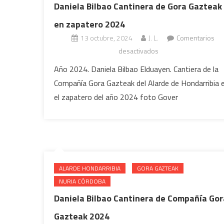
Daniela Bilbao Cantinera de Gora Gazteak
en zapatero 2024
13 octubre, 2024
J. L.
Comentarios
en
desactivados
Daniela
Año 2024. Daniela Bilbao Elduayen. Cantiera de la
Bilbao
Compañía Gora Gazteak del Alarde de Hondarribia 
Cantinera
el zapatero del año 2024 foto Gover
de
Gora
Gazteak
en
zapatero
2024
ALARDE HONDARRIBIA
GORA GAZTEAK
NURIA CÓRDOBA
Daniela Bilbao Cantinera de Compañía Gor
Gazteak 2024