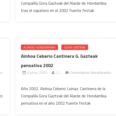
Compañía Gora Gazteak del Alarde de Hondarribia
Cantinera
tras el zapatero en el 2002 fuente festak
de
Gora
Gazteak
tras
el
zapatero
ALARDE HONDARRIBIA
GORA GAZTEAK
2002
Ainhoa Ceberio Cantinera G. Gazteak
pensativa 2002
os
6 junio, 2024
J. L.
Comentarios desactivados
en
Ainhoa
Año 2002. Ainhoa Ceberio Loinaz. Cantinera de la
Ceberio
en
Compañía Gora Gazteak del Alarde de Hondarribia
Cantinera
pensativa en el año 2002 fuente festak
G.
Gazteak