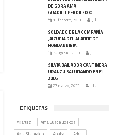
DE GORA AMA
GUADALUPEKOA 2000
12 febrero, 2021
J. L.
SOLDADO DE LA COMPAÑÍA
JAIZUBIA DEL ALARDE DE
HONDARRIBIA.
20 agosto, 2019
J. L.
SILVIA BAILADOR CANTINERA
URANZU SALUDANDO EN EL
2006
27 marzo, 2023
J. L.
ETIQUETAS
Akartegi
Ama Guadalupekoa
Ama Shantalen
Anaka
Arkoll