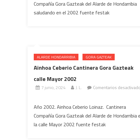
Compañía Gora Gazteak del Alarde de Hondarribia
Cantinera
saludando en el 2002 fuente festak
Gora
Gazteak
saludando
2002
ALARDE HONDARRIBIA
GORA GAZTEAK
Ainhoa Ceberio Cantinera Gora Gazteak
calle Mayor 2002
7 junio, 2024
J. L.
Comentarios desactivad
en
Ainhoa
Año 2002. Ainhoa Ceberio Loinaz. Cantinera
Ceberio
Compañía Gora Gazteak del Alarde de Hondarribia 
Cantinera
la calle Mayor 2002 fuente festak
Gora
Gazteak