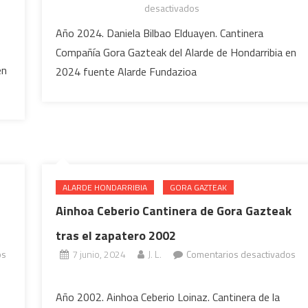
en
desactivados
Daniela
Año 2024. Daniela Bilbao Elduayen. Cantinera
Bilbao
Compañía Gora Gazteak del Alarde de Hondarribia en
Cantinera
en
2024 fuente Alarde Fundazioa
de
Gora
Gazteak
2024
ALARDE HONDARRIBIA
GORA GAZTEAK
Ainhoa Ceberio Cantinera de Gora Gazteak
tras el zapatero 2002
os
7 junio, 2024
J. L.
Comentarios desactivados
en
Ainhoa
Año 2002. Ainhoa Ceberio Loinaz. Cantinera de la
Ceberio