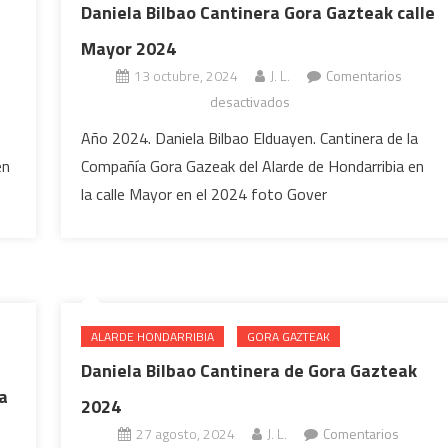
Daniela Bilbao Cantinera Gora Gazteak calle
Mayor 2024
13 octubre, 2024
J. L.
Comentarios
en
desactivados
Daniela
Año 2024. Daniela Bilbao Elduayen. Cantinera de la
Bilbao
en
Compañía Gora Gazeak del Alarde de Hondarribia en
Cantinera
la calle Mayor en el 2024 foto Gover
Gora
Gazteak
calle
Mayor
2024
ALARDE HONDARRIBIA
GORA GAZTEAK
Daniela Bilbao Cantinera de Gora Gazteak
a
2024
27 agosto, 2024
J. L.
Comentarios