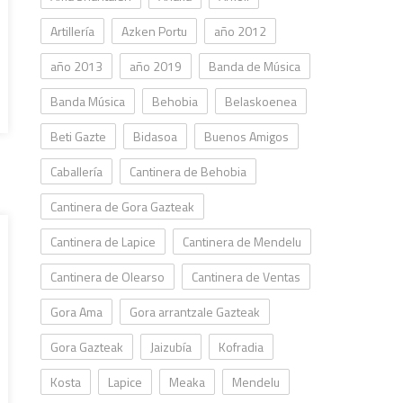
Artillería
Azken Portu
año 2012
año 2013
año 2019
Banda de Música
Banda Música
Behobia
Belaskoenea
Beti Gazte
Bidasoa
Buenos Amigos
Caballería
Cantinera de Behobia
Cantinera de Gora Gazteak
Cantinera de Lapice
Cantinera de Mendelu
Cantinera de Olearso
Cantinera de Ventas
Gora Ama
Gora arrantzale Gazteak
Gora Gazteak
Jaizubía
Kofradia
Kosta
Lapice
Meaka
Mendelu