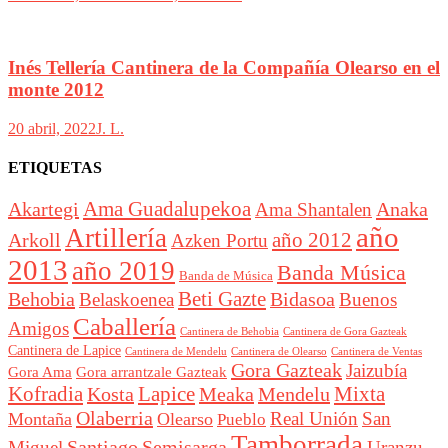
Inés Tellería Cantinera de la Compañía Olearso en el
monte 2012
20 abril, 2022
J. L.
ETIQUETAS
Akartegi
Ama Guadalupekoa
Anaka
Ama Shantalen
año
Artillería
año 2012
Arkoll
Azken Portu
2013
año 2019
Banda Música
Banda de Música
Beti Gazte
Behobia
Bidasoa
Belaskoenea
Buenos
Caballería
Amigos
Cantinera de Behobia
Cantinera de Gora Gazteak
Cantinera de Lapice
Cantinera de Mendelu
Cantinera de Ventas
Cantinera de Olearso
Gora Gazteak
Jaizubía
Gora Ama
Gora arrantzale Gazteak
Lapice
Mixta
Kofradia
Kosta
Meaka
Mendelu
Olaberria
Real Unión
San
Montaña
Olearso
Pueblo
Tamborrada
Santiago
Semisarga
Miguel
Uranzu