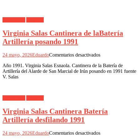
Alarde Irún
Artillería
Virginia Salas Cantinera de laBatería
Artillería posando 1991
en
24 mayo, 2026
Eduardo
Comentarios desactivados
Virginia
Año 1991. Virginia Salas Esnaola. Cantinera de la Batería de
Salas
Artillería del Alarde de San Marcial de Irún posando en 1991 fuente
Cantinera
V. Salas
de
laBatería
Artillería
posando
Alarde Irún
Artillería
1991
Virginia Salas Cantinera Batería
Artillería desfilando 1991
en
24 mayo, 2026
Eduardo
Comentarios desactivados
Virginia