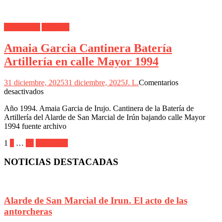
de
la
Batería
Alarde Irún
Artillería
de
Artillería
Amaia Garcia Cantinera Batería
1992
Artillería en calle Mayor 1994
31 diciembre, 2025
31 diciembre, 2025
J. L.
Comentarios
en
desactivados
Amaia
Año 1994. Amaia Garcia de Irujo. Cantinera de la Batería de
Garcia
Artillería del Alarde de San Marcial de Irún bajando calle Mayor
Cantinera
1994 fuente archivo
Batería
Artillería
Paginación
1
2
…
39
Siguientes
en
calle
de
NOTICIAS DESTACADAS
Mayor
entradas
1994
Alarde de San Marcial de Irun. El acto de las
antorcheras