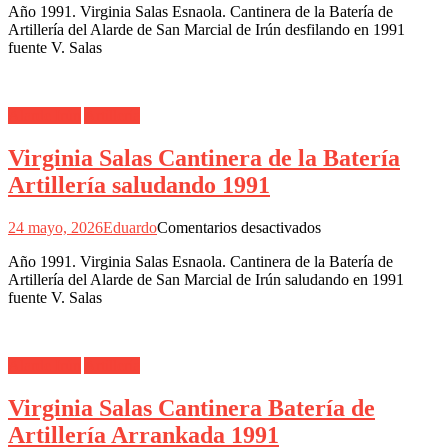
Año 1991. Virginia Salas Esnaola. Cantinera de la Batería de
Salas
Artillería del Alarde de San Marcial de Irún desfilando en 1991
Cantinera
fuente V. Salas
Batería
Artillería
desfilando
1991
Alarde Irún
Artillería
Virginia Salas Cantinera de la Batería
Artillería saludando 1991
en
24 mayo, 2026
Eduardo
Comentarios desactivados
Virginia
Año 1991. Virginia Salas Esnaola. Cantinera de la Batería de
Salas
Artillería del Alarde de San Marcial de Irún saludando en 1991
Cantinera
fuente V. Salas
de
la
Batería
Artillería
Alarde Irún
Artillería
saludando
1991
Virginia Salas Cantinera Batería de
Artillería Arrankada 1991