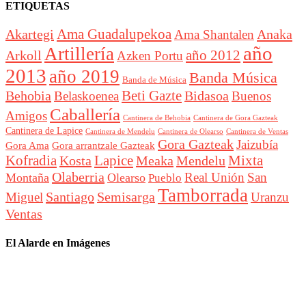
ETIQUETAS
Akartegi
Ama Guadalupekoa
Anaka
Ama Shantalen
año
Artillería
año 2012
Arkoll
Azken Portu
2013
año 2019
Banda Música
Banda de Música
Beti Gazte
Behobia
Bidasoa
Belaskoenea
Buenos
Caballería
Amigos
Cantinera de Behobia
Cantinera de Gora Gazteak
Cantinera de Lapice
Cantinera de Mendelu
Cantinera de Ventas
Cantinera de Olearso
Gora Gazteak
Jaizubía
Gora Ama
Gora arrantzale Gazteak
Lapice
Mixta
Kofradia
Kosta
Meaka
Mendelu
Olaberria
Real Unión
San
Montaña
Olearso
Pueblo
Tamborrada
Santiago
Semisarga
Miguel
Uranzu
Ventas
El Alarde en Imágenes