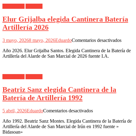
Artillería
Alarde Irún
Artillería
1991
Elur Grijalba elegida Cantinera Batería
Artillería 2026
en
3 mayo, 2026
8 mayo, 2026
Eduardo
Comentarios desactivados
Elur
Año 2026. Elur Grijalba Santos. Elegida Cantinera de la Batería de
Grijalb
Artillería del Alarde de San Marcial de 2026 fuente I.A.
elegida
Cantine
Batería
Artiller
Alarde Irún
Artillería
2026
Beatriz Sanz elegida Cantinera de la
Batería de Artillería 1992
en
5 abril, 2026
Eduardo
Comentarios desactivados
Beatriz
Año 1992. Beatriz Sanz Montes. Elegida Cantinera de la Batería de
Sanz
Artillería del Alarde de San Marcial de Irún en 1992 fuente »
elegida
Bidasoan»
Cantinera