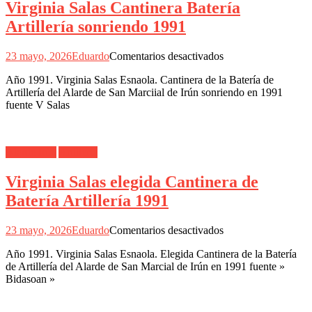
Virginia Salas Cantinera Batería
Artillería sonriendo 1991
en
23 mayo, 2026
Eduardo
Comentarios desactivados
Virginia
Año 1991. Virginia Salas Esnaola. Cantinera de la Batería de
Salas
Artillería del Alarde de San Marciial de Irún sonriendo en 1991
Cantinera
fuente V Salas
Batería
Artillería
sonriendo
1991
Alarde Irún
Artillería
Virginia Salas elegida Cantinera de
Batería Artillería 1991
en
23 mayo, 2026
Eduardo
Comentarios desactivados
Virginia
Año 1991. Virginia Salas Esnaola. Elegida Cantinera de la Batería
Salas
de Artillería del Alarde de San Marcial de Irún en 1991 fuente »
elegida
Bidasoan »
Cantinera
de
Batería