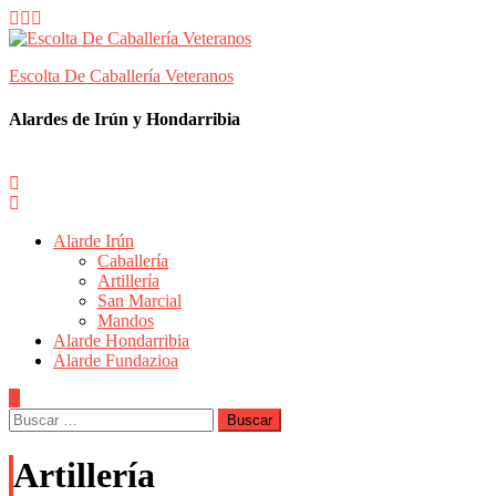
Skip
to
content
Escolta De Caballería Veteranos
Alardes de Irún y Hondarribia
Alarde Irún
Caballería
Artillería
San Marcial
Mandos
Alarde Hondarribia
Alarde Fundazioa
Buscar:
Artillería