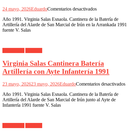
en
24 mayo, 2026
Eduardo
Comentarios desactivados
Virginia
Año 1991. Virginia Salas Esnaola. Cantinera de la Batería de
Salas
Artillería del Alarde de San Marcial de Irún en la Arrankada 1991
Cantinera
fuente V. Salas
Batería
de
Artillería
Arrankada
Alarde Irún
Artillería
1991
Virginia Salas Cantinera Batería
Artillería con Ayte Infantería 1991
en
23 mayo, 2026
23 mayo, 2026
Eduardo
Comentarios desactivados
Virgi
Año 1991. Virginia Salas Esnaola. Cantinera de la Batería de
Salas
Artillería del Alarde de San Marcial de Irún junto al Ayte de
Cant
Infantería 1991 fuente V. Salas
Bater
Artil
con
Ayte
Alarde Irún
Artillería
Infan
1991