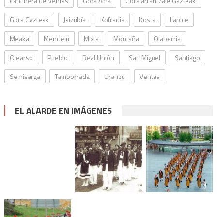
Cantinera de Ventas
Gora Ama
Gora arrantzale Gazteak
Gora Gazteak
Jaizubía
Kofradia
Kosta
Lapice
Meaka
Mendelu
Mixta
Montaña
Olaberria
Olearso
Pueblo
Real Unión
San Miguel
Santiago
Semisarga
Tamborrada
Uranzu
Ventas
EL ALARDE EN IMÁGENES