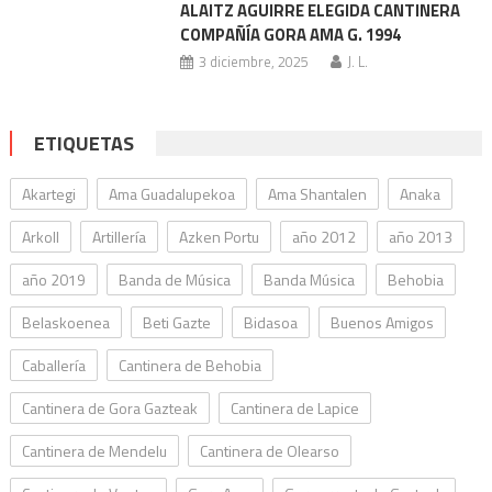
ALAITZ AGUIRRE ELEGIDA CANTINERA
COMPAÑÍA GORA AMA G. 1994
3 diciembre, 2025
J. L.
ETIQUETAS
Akartegi
Ama Guadalupekoa
Ama Shantalen
Anaka
Arkoll
Artillería
Azken Portu
año 2012
año 2013
año 2019
Banda de Música
Banda Música
Behobia
Belaskoenea
Beti Gazte
Bidasoa
Buenos Amigos
Caballería
Cantinera de Behobia
Cantinera de Gora Gazteak
Cantinera de Lapice
Cantinera de Mendelu
Cantinera de Olearso