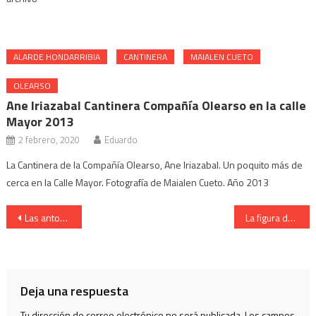
ALARDE HONDARRIBIA
CANTINERA
MAIALEN CUETO
OLEARSO
Ane Iriazabal Cantinera Compañía Olearso en la calle
Mayor 2013
2 febrero, 2020
Eduardo
La Cantinera de la Compañía Olearso, Ane Iriazabal. Un poquito más de
cerca en la Calle Mayor. Fotografía de Maialen Cueto. Año 2013
Navegación
Las antorcheras bajando la Calle Mayor. Año 2019
La figura del Cabo de Hacheros del Alarde de Irún Jacinto Urbieta
de
entradas
Deja una respuesta
Tu dirección de correo electrónico no será publicada.
Los campos