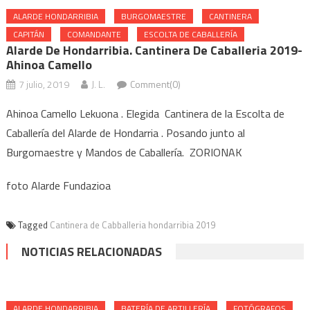
ALARDE HONDARRIBIA
BURGOMAESTRE
CANTINERA
CAPITÁN
COMANDANTE
ESCOLTA DE CABALLERÍA
Alarde De Hondarribia. Cantinera De Caballeria 2019-
Ahinoa Camello
7 julio, 2019
J. L.
Comment(0)
Ahinoa Camello Lekuona . Elegida Cantinera de la Escolta de
Caballería del Alarde de Hondarria . Posando junto al
Burgomaestre y Mandos de Caballería. ZORIONAK
foto Alarde Fundazioa
Tagged
Cantinera de Cabballeria hondarribia 2019
NOTICIAS RELACIONADAS
ALARDE HONDARRIBIA
BATERÍA DE ARTILLERÍA
FOTÓGRAFOS