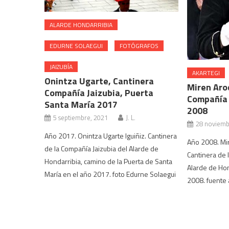
ALARDE HONDARRIBIA
EDURNE SOLAEGUI
FOTÓGRAFOS
JAIZUBÍA
AKARTEGI
Onintza Ugarte, Cantinera
Miren Aro
Compañía Jaizubia, Puerta
Compañía 
Santa María 2017
2008
5 septiembre, 2021
J. L.
28 noviemb
Año 2017. Onintza Ugarte Iguiñiz. Cantinera
Año 2008. Mi
de la Compañía Jaizubia del Alarde de
Cantinera de 
Hondarribia, camino de la Puerta de Santa
Alarde de Hon
María en el año 2017. foto Edurne Solaegui
2008. fuente 