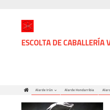
Skip
to
content
ESCOLTA DE CABALLERÍA
Alarde Irún
Alarde Hondarribia
Alar