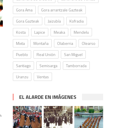
Gora Ama
Gora arrantzale Gazteak
Gora Gazteak
Jaizubía
Kofradia
Kosta
Lapice
Meaka
Mendelu
Mixta
Montaña
Olaberria
Olearso
Pueblo
Real Unión
San Miguel
Santiago
Semisarga
Tamborrada
Uranzu
Ventas
EL ALARDE EN IMÁGENES
n