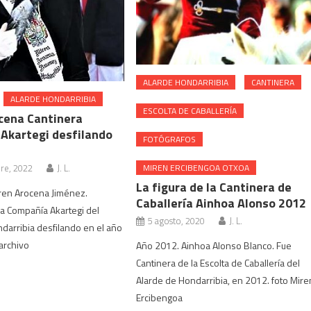
ALARDE HONDARRIBIA
CANTINERA
ALARDE HONDARRIBIA
ESCOLTA DE CABALLERÍA
cena Cantinera
Akartegi desfilando
FOTÓGRAFOS
re, 2022
J. L.
MIREN ERCIBENGOA OTXOA
La figura de la Cantinera de
ren Arocena Jiménez.
Caballería Ainhoa Alonso 2012
la Compañía Akartegi del
5 agosto, 2020
J. L.
darribia desfilando en el año
archivo
Año 2012. Ainhoa Alonso Blanco. Fue
Cantinera de la Escolta de Caballería del
Alarde de Hondarribia, en 2012. foto Mire
Ercibengoa