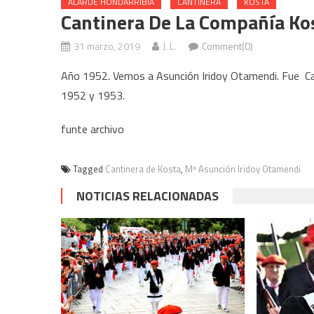
ALARDE HONDARRIBIA
CANTINERA
KOSTA
Cantinera De La Compañía Ko
31 marzo, 2019
J. L.
Comment(0)
Año 1952. Vemos a Asunción Iridoy Otamendi. Fue Can
1952 y 1953.
funte archivo
Tagged
Cantinera de Kosta
,
Mª Asunción Iridoy Otamendi
NOTICIAS RELACIONADAS