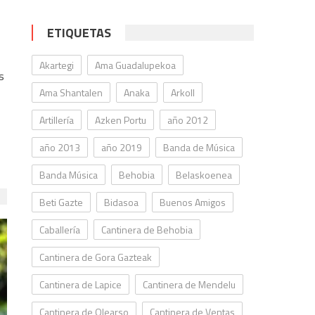
ETIQUETAS
Akartegi
Ama Guadalupekoa
s
Ama Shantalen
Anaka
Arkoll
Artillería
Azken Portu
año 2012
año 2013
año 2019
Banda de Música
Banda Música
Behobia
Belaskoenea
Beti Gazte
Bidasoa
Buenos Amigos
Caballería
Cantinera de Behobia
Cantinera de Gora Gazteak
Cantinera de Lapice
Cantinera de Mendelu
Cantinera de Olearso
Cantinera de Ventas