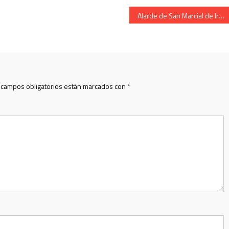
Alarde de San Marcial de Irun.Escolta de Caballeria.
 campos obligatorios están marcados con
*