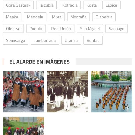
Gora Gazteak
Jaizubía
Kofradia
Kosta
Lapice
Meaka
Mendelu
Mixta
Montaña
Olaberria
Olearso
Pueblo
Real Unión
San Miguel
Santiago
Semisarga
Tamborrada
Uranzu
Ventas
EL ALARDE EN IMÁGENES