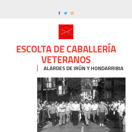
Skip
to
content
ESCOLTA DE CABALLERÍA
VETERANOS
ALARDES DE IRÚN Y HONDARRIBIA