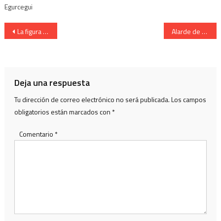
Egurcegui
Navegación
La figura del Cabo Hacheros.de Hondarribia, José Joaquín Aguirre, 1904
Alarde de Hondarribia. La figura del Cabo de Hacheros.
de
entradas
Deja una respuesta
Tu dirección de correo electrónico no será publicada.
Los campos
obligatorios están marcados con
*
Comentario
*