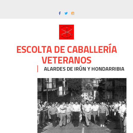
Skip
to
content
ESCOLTA DE CABALLERÍA
VETERANOS
ALARDES DE IRÚN Y HONDARRIBIA