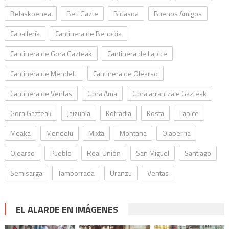
Belaskoenea
Beti Gazte
Bidasoa
Buenos Amigos
Caballería
Cantinera de Behobia
Cantinera de Gora Gazteak
Cantinera de Lapice
Cantinera de Mendelu
Cantinera de Olearso
Cantinera de Ventas
Gora Ama
Gora arrantzale Gazteak
Gora Gazteak
Jaizubía
Kofradia
Kosta
Lapice
Meaka
Mendelu
Mixta
Montaña
Olaberria
Olearso
Pueblo
Real Unión
San Miguel
Santiago
Semisarga
Tamborrada
Uranzu
Ventas
EL ALARDE EN IMÁGENES