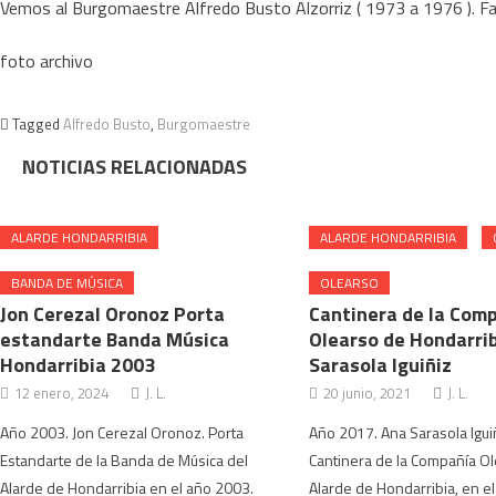
Vemos al Burgomaestre Alfredo Busto Alzorriz ( 1973 a 1976 ). Fa
foto archivo
Tagged
Alfredo Busto
,
Burgomaestre
NOTICIAS RELACIONADAS
ALARDE HONDARRIBIA
ALARDE HONDARRIBIA
BANDA DE MÚSICA
OLEARSO
Jon Cerezal Oronoz Porta
Cantinera de la Com
estandarte Banda Música
Olearso de Hondarri
Hondarribia 2003
Sarasola Iguiñiz
12 enero, 2024
J. L.
20 junio, 2021
J. L.
Año 2003. Jon Cerezal Oronoz. Porta
Año 2017. Ana Sarasola Igui
Estandarte de la Banda de Música del
Cantinera de la Compañía Ol
Alarde de Hondarribia en el año 2003.
Alarde de Hondarribia, en e