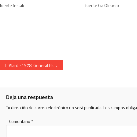
fuente festak
fuente Cia Olearso
Navegación de entradas
Alarde 1978. General Patxo Rodríguez con las cantineras.
Deja una respuesta
Tu dirección de correo electrónico no será publicada.
Los campos oblig
Comentario
*