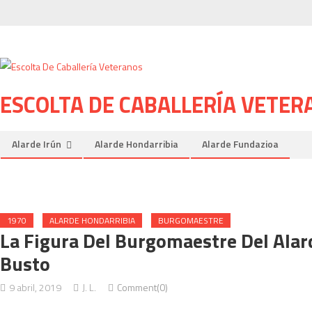
Skip to content
ESCOLTA DE CABALLERÍA VETER
Alarde Irún
Alarde Hondarribia
Alarde Fundazioa
1970
ALARDE HONDARRIBIA
BURGOMAESTRE
La Figura Del Burgomaestre Del Alar
Busto
9 abril, 2019
J. L.
Comment(0)