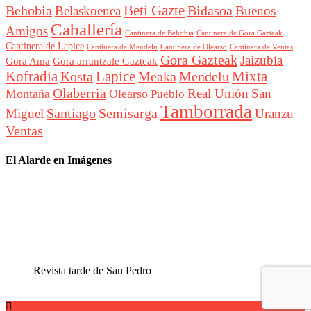
Beti Gazte
Behobia
Bidasoa
Belaskoenea
Buenos
Caballería
Amigos
Cantinera de Behobia
Cantinera de Gora Gazteak
Cantinera de Lapice
Cantinera de Mendelu
Cantinera de Ventas
Cantinera de Olearso
Gora Gazteak
Jaizubía
Gora Ama
Gora arrantzale Gazteak
Lapice
Mixta
Kofradia
Kosta
Meaka
Mendelu
Olaberria
Real Unión
San
Montaña
Olearso
Pueblo
Tamborrada
Santiago
Semisarga
Miguel
Uranzu
Ventas
El Alarde en Imágenes
Revista tarde de San Pedro