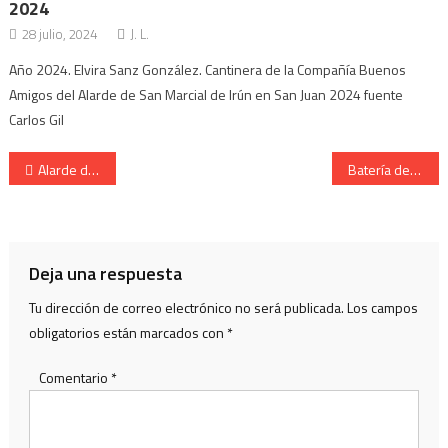
2024
28 julio, 2024
J. L.
Año 2024. Elvira Sanz González. Cantinera de la Compañía Buenos
Amigos del Alarde de San Marcial de Irún en San Juan 2024 fuente
Carlos Gil
Navegación
Alarde de San Marcial de Irún. Mandos ,Cantineras y autoridades.
Batería de Artillería del Alarde de Hondarribia – Mª Rosario Kanpandegi
de
entradas
Deja una respuesta
Tu dirección de correo electrónico no será publicada.
Los campos
obligatorios están marcados con
*
Comentario
*