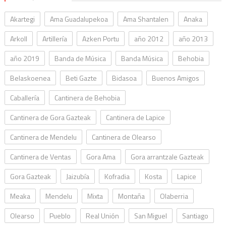
Akartegi
Ama Guadalupekoa
Ama Shantalen
Anaka
Arkoll
Artillería
Azken Portu
año 2012
año 2013
año 2019
Banda de Música
Banda Música
Behobia
Belaskoenea
Beti Gazte
Bidasoa
Buenos Amigos
Caballería
Cantinera de Behobia
Cantinera de Gora Gazteak
Cantinera de Lapice
Cantinera de Mendelu
Cantinera de Olearso
Cantinera de Ventas
Gora Ama
Gora arrantzale Gazteak
Gora Gazteak
Jaizubía
Kofradia
Kosta
Lapice
Meaka
Mendelu
Mixta
Montaña
Olaberria
Olearso
Pueblo
Real Unión
San Miguel
Santiago