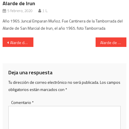
Alarde de Irun
5 febrero, 2020
J. L.
Año 1965. Juncal Emparan Muñoz. Fue Cantinera de la Tamborrada del
Alarde de San Marcial de Irun, el año 1965. foto Tamborrada
Navegación
Alarde de San Marcial de Irun. Cantinera de Caballeria.
Alarde de San Marcial de Irun. Ayudantes del General.
de
entradas
Deja una respuesta
Tu dirección de correo electrónico no será publicada.
Los campos
obligatorios están marcados con
*
Comentario
*