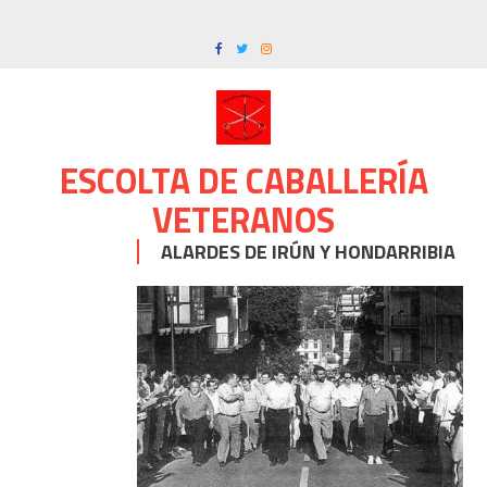
Skip
to
content
ESCOLTA DE CABALLERÍA
VETERANOS
ALARDES DE IRÚN Y HONDARRIBIA