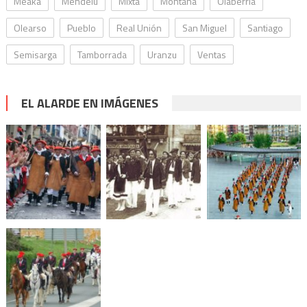
Meaka
Mendelu
Mixta
Montaña
Olaberria
Olearso
Pueblo
Real Unión
San Miguel
Santiago
Semisarga
Tamborrada
Uranzu
Ventas
EL ALARDE EN IMÁGENES