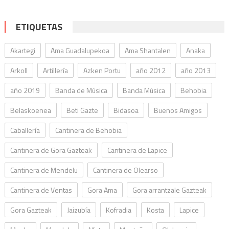
ETIQUETAS
Akartegi
Ama Guadalupekoa
Ama Shantalen
Anaka
Arkoll
Artillería
Azken Portu
año 2012
año 2013
año 2019
Banda de Música
Banda Música
Behobia
Belaskoenea
Beti Gazte
Bidasoa
Buenos Amigos
Caballería
Cantinera de Behobia
Cantinera de Gora Gazteak
Cantinera de Lapice
Cantinera de Mendelu
Cantinera de Olearso
Cantinera de Ventas
Gora Ama
Gora arrantzale Gazteak
Gora Gazteak
Jaizubía
Kofradia
Kosta
Lapice