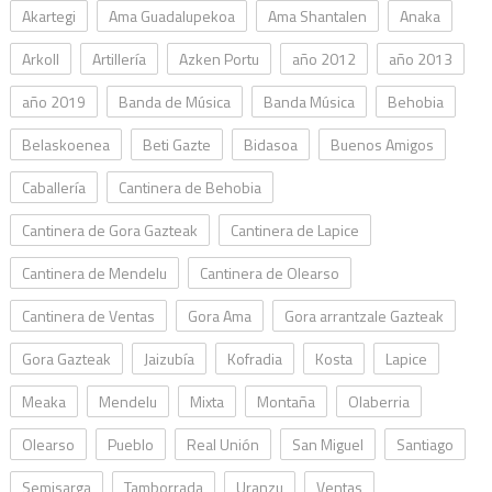
Akartegi
Ama Guadalupekoa
Ama Shantalen
Anaka
Arkoll
Artillería
Azken Portu
año 2012
año 2013
año 2019
Banda de Música
Banda Música
Behobia
Belaskoenea
Beti Gazte
Bidasoa
Buenos Amigos
Caballería
Cantinera de Behobia
Cantinera de Gora Gazteak
Cantinera de Lapice
Cantinera de Mendelu
Cantinera de Olearso
Cantinera de Ventas
Gora Ama
Gora arrantzale Gazteak
Gora Gazteak
Jaizubía
Kofradia
Kosta
Lapice
Meaka
Mendelu
Mixta
Montaña
Olaberria
Olearso
Pueblo
Real Unión
San Miguel
Santiago
Semisarga
Tamborrada
Uranzu
Ventas