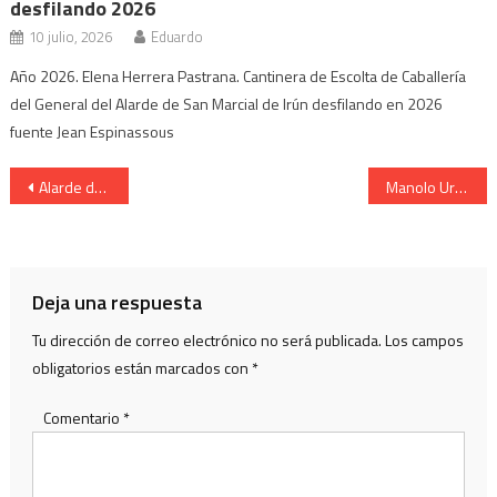
desfilando 2026
10 julio, 2026
Eduardo
Año 2026. Elena Herrera Pastrana. Cantinera de Escolta de Caballería
del General del Alarde de San Marcial de Irún desfilando en 2026
fuente Jean Espinassous
Navegación
Alarde de San Marcial de Irun. Cantinera de Caballeria.
Manolo Urcelay Comandante Alarde de San Marcial 1907
de
entradas
Deja una respuesta
Tu dirección de correo electrónico no será publicada.
Los campos
obligatorios están marcados con
*
Comentario
*