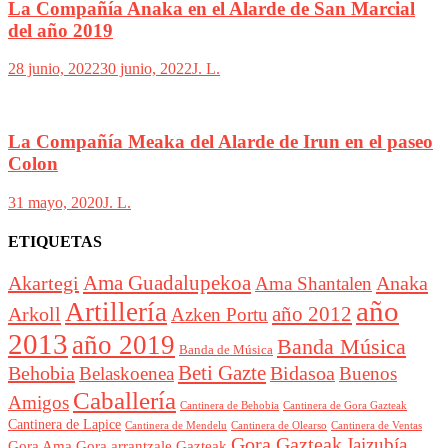
La Compañía Anaka en el Alarde de San Marcial
del año 2019
28 junio, 2022
30 junio, 2022
J. L.
La Compañía Meaka del Alarde de Irun en el paseo
Colon
31 mayo, 2020
J. L.
ETIQUETAS
Akartegi
Ama Guadalupekoa
Anaka
Ama Shantalen
año
Artillería
año 2012
Arkoll
Azken Portu
2013
año 2019
Banda Música
Banda de Música
Beti Gazte
Behobia
Bidasoa
Belaskoenea
Buenos
Caballería
Amigos
Cantinera de Behobia
Cantinera de Gora Gazteak
Cantinera de Lapice
Cantinera de Mendelu
Cantinera de Ventas
Cantinera de Olearso
Gora Gazteak
Jaizubía
Gora Ama
Gora arrantzale Gazteak