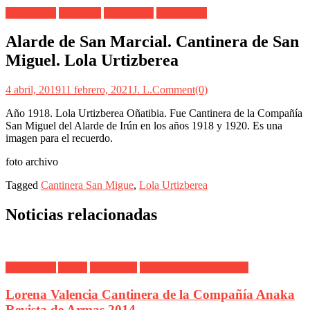
Alarde Irún
Cantinera
Hasta 1900
San Miguel
Alarde de San Marcial. Cantinera de San
Miguel. Lola Urtizberea
4 abril, 2019
11 febrero, 2021
J. L.
Comment(0)
Año 1918. Lola Urtizberea Oñatibia. Fue Cantinera de la Compañía
San Miguel del Alarde de Irún en los años 1918 y 1920. Es una
imagen para el recuerdo.
foto archivo
Tagged
Cantinera San Migue
,
Lola Urtizberea
Noticias relacionadas
Alarde Irún
Anaka
Fotógrafos
Miren Ercibengoa Otxoa
Lorena Valencia Cantinera de la Compañía Anaka
Revista de Armas 2014