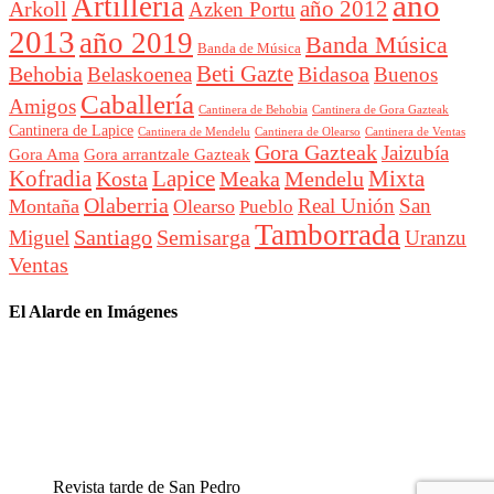
año
Artillería
año 2012
Arkoll
Azken Portu
2013
año 2019
Banda Música
Banda de Música
Beti Gazte
Behobia
Bidasoa
Belaskoenea
Buenos
Caballería
Amigos
Cantinera de Behobia
Cantinera de Gora Gazteak
Cantinera de Lapice
Cantinera de Mendelu
Cantinera de Ventas
Cantinera de Olearso
Gora Gazteak
Jaizubía
Gora Ama
Gora arrantzale Gazteak
Lapice
Mixta
Kofradia
Kosta
Meaka
Mendelu
Olaberria
Real Unión
San
Montaña
Olearso
Pueblo
Tamborrada
Santiago
Semisarga
Miguel
Uranzu
Ventas
El Alarde en Imágenes
Revista tarde de San Pedro