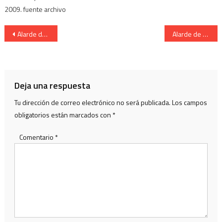
2009. fuente archivo
Navegación
Alarde de San Marcial de Irun.Cantinera de Uranzu.
Alarde de San Marcial de Irun. Cantinera de Artilleria.
de
entradas
Deja una respuesta
Tu dirección de correo electrónico no será publicada.
Los campos
obligatorios están marcados con
*
Comentario
*