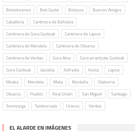
Belaskoenea
Beti Gazte
Bidasoa
Buenos Amigos
Caballería
Cantinera de Behobia
Cantinera de Gora Gazteak
Cantinera de Lapice
Cantinera de Mendelu
Cantinera de Olearso
Cantinera de Ventas
Gora Ama
Gora arrantzale Gazteak
Gora Gazteak
Jaizubía
Kofradia
Kosta
Lapice
Meaka
Mendelu
Mixta
Montaña
Olaberria
Olearso
Pueblo
Real Unión
San Miguel
Santiago
Semisarga
Tamborrada
Uranzu
Ventas
EL ALARDE EN IMÁGENES