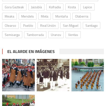
Gora Gazteak
Jaizubía
Kofradia
Kosta
Lapice
Meaka
Mendelu
Mixta
Montaña
Olaberria
Olearso
Pueblo
Real Unión
San Miguel
Santiago
Semisarga
Tamborrada
Uranzu
Ventas
EL ALARDE EN IMÁGENES