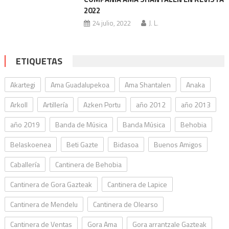
2022
24 julio, 2022
J. L.
ETIQUETAS
Akartegi
Ama Guadalupekoa
Ama Shantalen
Anaka
Arkoll
Artillería
Azken Portu
año 2012
año 2013
año 2019
Banda de Música
Banda Música
Behobia
Belaskoenea
Beti Gazte
Bidasoa
Buenos Amigos
Caballería
Cantinera de Behobia
Cantinera de Gora Gazteak
Cantinera de Lapice
Cantinera de Mendelu
Cantinera de Olearso
Cantinera de Ventas
Gora Ama
Gora arrantzale Gazteak