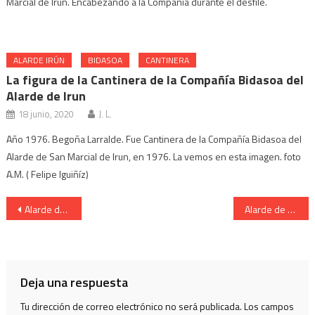
Marcial de Irun. Encabezando a la Compañía durante el desfile.
ALARDE IRÚN
BIDASOA
CANTINERA
La figura de la Cantinera de la Compañía Bidasoa del
Alarde de Irun
18 junio, 2020
J. L.
Año 1976. Begoña Larralde. Fue Cantinera de la Compañía Bidasoa del
Alarde de San Marcial de Irun, en 1976. La vemos en esta imagen. foto
A.M. ( Felipe Iguiñíz)
Navegación
Alarde de San Marcial de Irun.Compañia de Infanteria.
Alarde de San Marcial de Irun.Escuadra de Hacheros.
de
entradas
Deja una respuesta
Tu dirección de correo electrónico no será publicada.
Los campos