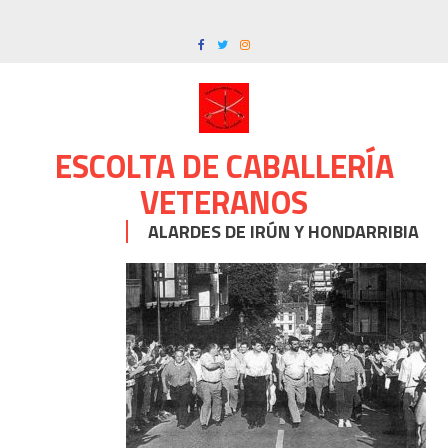
Skip
to
content
ESCOLTA DE CABALLERÍA
VETERANOS
ALARDES DE IRÚN Y HONDARRIBIA