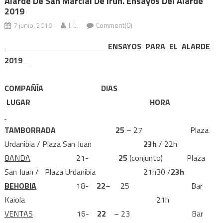
Alarde De San Marcial De Irun. Ensayos Del Alarde
2019
7 junio, 2019
J. L.
Comment(0)
ENSAYOS PARA EL ALARDE
2019
COMPAÑÍA DIAS
LUGAR HORA
TAMBORRADA
25
– 27 Plaza
Urdanibia / Plaza San Juan
23h
/ 22h
BANDA
21-
25
(conjunto) Plaza
San Juan / Plaza Urdanibia 21h30 /
23h
BEHOBIA
18-
22
– 25 Bar
Kaiola 21h
VENTAS
16-
22
– 23 Bar