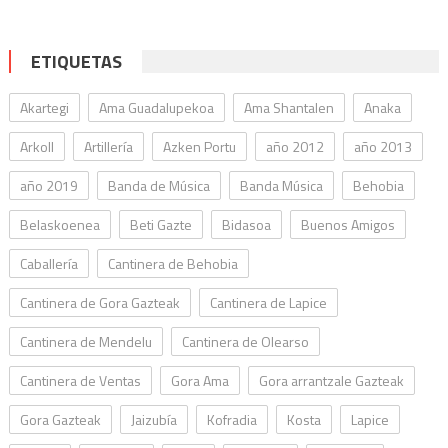
ETIQUETAS
Akartegi
Ama Guadalupekoa
Ama Shantalen
Anaka
Arkoll
Artillería
Azken Portu
año 2012
año 2013
año 2019
Banda de Música
Banda Música
Behobia
Belaskoenea
Beti Gazte
Bidasoa
Buenos Amigos
Caballería
Cantinera de Behobia
Cantinera de Gora Gazteak
Cantinera de Lapice
Cantinera de Mendelu
Cantinera de Olearso
Cantinera de Ventas
Gora Ama
Gora arrantzale Gazteak
Gora Gazteak
Jaizubía
Kofradia
Kosta
Lapice