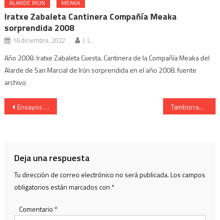
ALARDE IRÚN
MEAKA
Iratxe Zabaleta Cantinera Compañía Meaka
sorprendida 2008
16 diciembre, 2022
J. L.
Año 2008. Iratxe Zabaleta Cuesta. Cantinera de la Compañía Meaka del
Alarde de San Marcial de Irún sorprendida en el año 2008. fuente
archivo
Navegación
Ensayos de todas las compañías. Konpainien Entsaioak. Año 2019.
Tamborrada de Irún. Cantinera Teresa Azurza Legarda ensayos 2010.
de
entradas
Deja una respuesta
Tu dirección de correo electrónico no será publicada.
Los campos
obligatorios están marcados con
*
Comentario
*