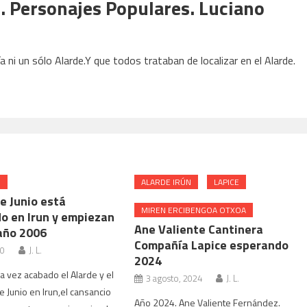
n. Personajes Populares. Luciano
 ni un sólo Alarde.Y que todos trataban de localizar en el Alarde.
N
ALARDE IRÚN
LAPICE
de Junio está
MIREN ERCIBENGOA OTXOA
o en Irun y empiezan
Ane Valiente Cantinera
 año 2006
Compañía Lapice esperando
20
J. L.
2024
 vez acabado el Alarde y el
3 agosto, 2024
J. L.
e Junio en Irun,el cansancio
Año 2024. Ane Valiente Fernández.