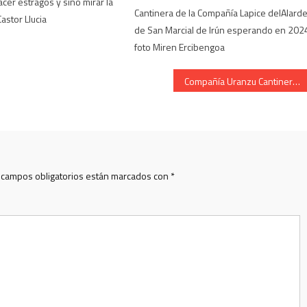
cer estragos y sino mirar la
Cantinera de la Compañía Lapice delAlard
astor Llucia
de San Marcial de Irún esperando en 202
foto Miren Ercibengoa
Compañía Uranzu Cantinera Silvia Bailador en San Juan 2006.
 campos obligatorios están marcados con
*