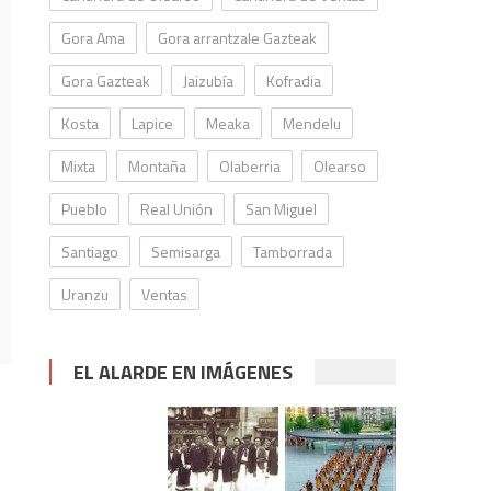
Gora Ama
Gora arrantzale Gazteak
Gora Gazteak
Jaizubía
Kofradia
Kosta
Lapice
Meaka
Mendelu
Mixta
Montaña
Olaberria
Olearso
Pueblo
Real Unión
San Miguel
Santiago
Semisarga
Tamborrada
Uranzu
Ventas
EL ALARDE EN IMÁGENES