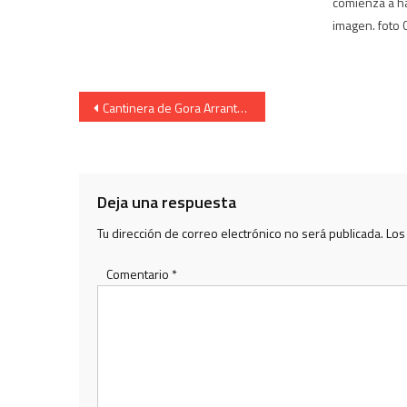
comienza a ha
imagen. foto C
Navegación
Cantinera de Gora Arrantzale Gazteak. María Ángeles Alza, 1964
de
entradas
Deja una respuesta
Tu dirección de correo electrónico no será publicada.
Los
Comentario
*