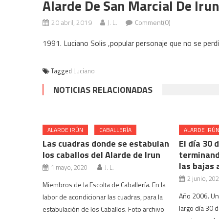
Alarde De San Marcial De Iru
20 abril, 2019
J. L.
Comment(0)
1991. Luciano Solis ,popular personaje que no se perdía
Tagged
Luciano
NOTICIAS RELACIONADAS
ALARDE IRÚN
CABALLERÍA
ALARDE IRÚ
Las cuadras donde se estabulan
El día 30 
los caballos del Alarde de Irun
terminand
las bajas
1 mayo, 2020
J. L.
2 junio, 20
Miembros de la Escolta de Caballería. En la
Año 2006. Una
labor de acondicionar las cuadras, para la
largo día 30 d
estabulación de los Caballos. Foto archivo