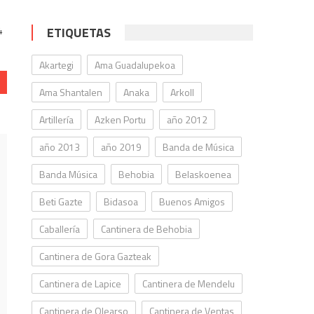
e
4
ETIQUETAS
Akartegi
Ama Guadalupekoa
Ama Shantalen
Anaka
Arkoll
Artillería
Azken Portu
año 2012
año 2013
año 2019
Banda de Música
Banda Música
Behobia
Belaskoenea
Beti Gazte
Bidasoa
Buenos Amigos
Caballería
Cantinera de Behobia
Cantinera de Gora Gazteak
Cantinera de Lapice
Cantinera de Mendelu
Cantinera de Olearso
Cantinera de Ventas