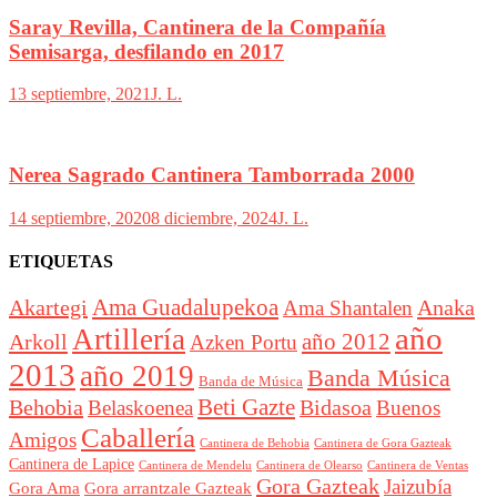
Saray Revilla, Cantinera de la Compañía
Semisarga, desfilando en 2017
13 septiembre, 2021
J. L.
Nerea Sagrado Cantinera Tamborrada 2000
14 septiembre, 2020
8 diciembre, 2024
J. L.
ETIQUETAS
Akartegi
Ama Guadalupekoa
Anaka
Ama Shantalen
año
Artillería
año 2012
Arkoll
Azken Portu
2013
año 2019
Banda Música
Banda de Música
Beti Gazte
Behobia
Bidasoa
Belaskoenea
Buenos
Caballería
Amigos
Cantinera de Behobia
Cantinera de Gora Gazteak
Cantinera de Lapice
Cantinera de Mendelu
Cantinera de Ventas
Cantinera de Olearso
Gora Gazteak
Jaizubía
Gora Ama
Gora arrantzale Gazteak