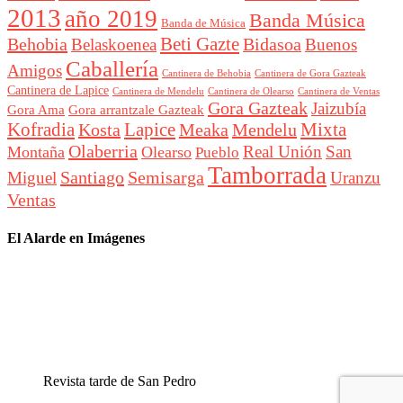
2013
año 2019
Banda Música
Banda de Música
Beti Gazte
Behobia
Bidasoa
Belaskoenea
Buenos
Caballería
Amigos
Cantinera de Behobia
Cantinera de Gora Gazteak
Cantinera de Lapice
Cantinera de Mendelu
Cantinera de Ventas
Cantinera de Olearso
Gora Gazteak
Jaizubía
Gora Ama
Gora arrantzale Gazteak
Lapice
Mixta
Kofradia
Kosta
Meaka
Mendelu
Olaberria
Real Unión
San
Montaña
Olearso
Pueblo
Tamborrada
Santiago
Semisarga
Miguel
Uranzu
Ventas
El Alarde en Imágenes
Revista tarde de San Pedro