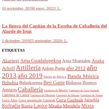
10 noviembre, 2019
8 enero, 2022
J. L.
La figura del Capitán de la Escolta de Caballería del
Alarde de Irun
2 diciembre, 2019
25 septiembre, 2020
J. L.
ETIQUETAS
Akartegi
Ama Guadalupekoa
Anaka
Ama Shantalen
año
Artillería
año 2012
Arkoll
Azken Portu
2013
año 2019
Banda Música
Banda de Música
Beti Gazte
Behobia
Bidasoa
Belaskoenea
Buenos
Caballería
Amigos
Cantinera de Behobia
Cantinera de Gora Gazteak
Cantinera de Lapice
Cantinera de Mendelu
Cantinera de Ventas
Cantinera de Olearso
Gora Gazteak
Jaizubía
Gora Ama
Gora arrantzale Gazteak
Lapice
Mixta
Kofradia
Kosta
Meaka
Mendelu