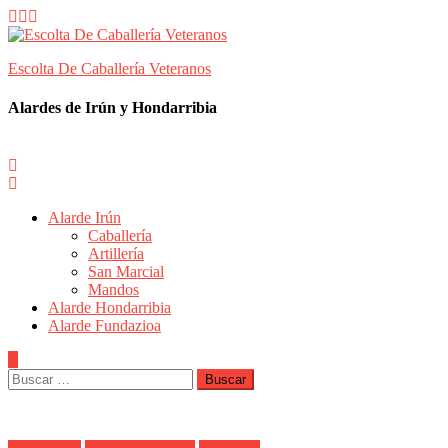
Skip
to
content
Escolta De Caballería Veteranos
Alardes de Irún y Hondarribia
Alarde Irún
Caballería
Artillería
San Marcial
Mandos
Alarde Hondarribia
Alarde Fundazioa
Buscar: