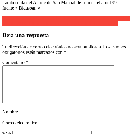
Tamborrada del Alarde de San Marcial de Irún en el año 1991
fuente » Bidasoan «
Navegación
Banda de Música Cantinera Mª Eugenia Silguero desfile tarde 2009
Alarde 2019. Últimos días para la rifa y los tickets de comida.
de
entradas
Deja una respuesta
Tu dirección de correo electrónico no será publicada.
Los campos
obligatorios están marcados con
*
Comentario
*
Nombre
Correo electrónico
Web