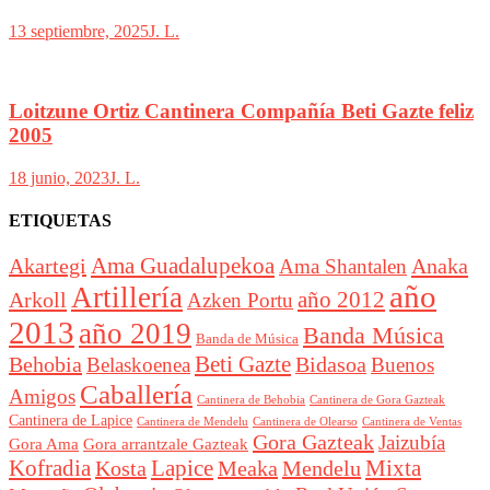
13 septiembre, 2025
J. L.
Loitzune Ortiz Cantinera Compañía Beti Gazte feliz
2005
18 junio, 2023
J. L.
ETIQUETAS
Akartegi
Ama Guadalupekoa
Anaka
Ama Shantalen
año
Artillería
año 2012
Arkoll
Azken Portu
2013
año 2019
Banda Música
Banda de Música
Beti Gazte
Behobia
Bidasoa
Belaskoenea
Buenos
Caballería
Amigos
Cantinera de Behobia
Cantinera de Gora Gazteak
Cantinera de Lapice
Cantinera de Mendelu
Cantinera de Ventas
Cantinera de Olearso
Gora Gazteak
Jaizubía
Gora Ama
Gora arrantzale Gazteak
Lapice
Mixta
Kofradia
Kosta
Meaka
Mendelu