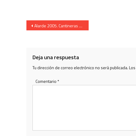
Navegación
Alarde 2005. Cantineras de Behobia, Uranzu y San Miguel. Guapas, guapas…
de
entradas
Deja una respuesta
Tu dirección de correo electrónico no será publicada.
Los
Comentario
*