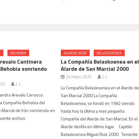
N
BEHOBIA
ALARDE IRÚN
BELASKOENEA
revalo Cantinera
La Compañía Belaskoenea en e
Behobia sonriendo
Alarde de San Marcial 2000
24 mayo, 2025
J. L.
023
J. L.
La Compañía Belaskoenea en el Alarde d
andra Arevalo Carrasco.
San Marcial 2000 La Compañía
la Compañía Behobia del
Belaskoenea, se fundó en 1982 siendo
 Marcial de Irún sonriendo en
hasta hoy la última y mas pequeña
fuente archivo
Compañía del Alarde de San Marcial. En el
Alarde desfila en último lugar Capitán
Belaskoenea Miguel Ruiz 2000 Teniente