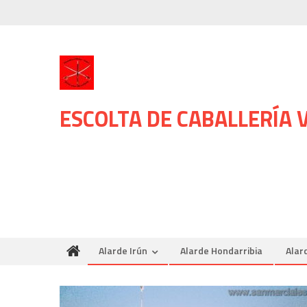
Skip
to
content
ESCOLTA DE CABALLERÍA
Alarde Irún
Alarde Hondarribia
Alar