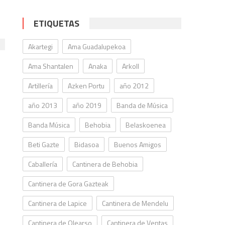
ETIQUETAS
Akartegi
Ama Guadalupekoa
Ama Shantalen
Anaka
Arkoll
Artillería
Azken Portu
año 2012
l
año 2013
año 2019
Banda de Música
Banda Música
Behobia
Belaskoenea
e
Beti Gazte
Bidasoa
Buenos Amigos
Caballería
Cantinera de Behobia
Cantinera de Gora Gazteak
Cantinera de Lapice
Cantinera de Mendelu
Cantinera de Olearso
Cantinera de Ventas