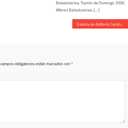
Belaskoenea. Txomin de Domingo 2000
Álferez Belaskoenea. […]
Batería de Artillería Cantinera María García Cuadrado saludando 2006
 campos obligatorios están marcados con
*