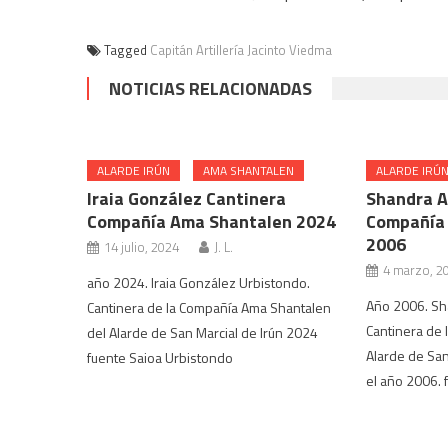
Tagged
Capitán Artillería Jacinto Viedma
NOTICIAS RELACIONADAS
ALARDE IRÚN
AMA SHANTALEN
ALARDE IRÚ
Iraia González Cantinera
Shandra A
Compañía Ama Shantalen 2024
Compañía 
2006
14 julio, 2024
J. L.
4 marzo, 2
año 2024. Iraia González Urbistondo.
Año 2006. Sh
Cantinera de la Compañía Ama Shantalen
Cantinera de 
del Alarde de San Marcial de Irún 2024
Alarde de San
fuente Saioa Urbistondo
el año 2006. 