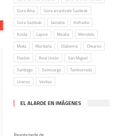
Gora Ama
Gora arrantzale Gazteak
Gora Gazteak
Jaizubía
Kofradia
Kosta
Lapice
Meaka
Mendelu
Mixta
Montaña
Olaberria
Olearso
Pueblo
Real Unión
San Miguel
Santiago
Semisarga
Tamborrada
Uranzu
Ventas
EL ALARDE EN IMÁGENES
Revista tarde de