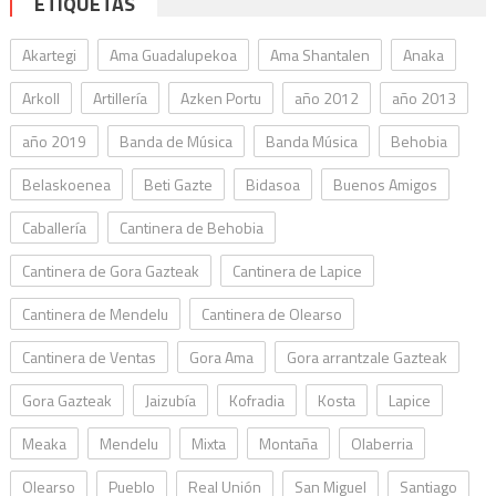
ETIQUETAS
Akartegi
Ama Guadalupekoa
Ama Shantalen
Anaka
Arkoll
Artillería
Azken Portu
año 2012
año 2013
año 2019
Banda de Música
Banda Música
Behobia
Belaskoenea
Beti Gazte
Bidasoa
Buenos Amigos
Caballería
Cantinera de Behobia
Cantinera de Gora Gazteak
Cantinera de Lapice
Cantinera de Mendelu
Cantinera de Olearso
Cantinera de Ventas
Gora Ama
Gora arrantzale Gazteak
Gora Gazteak
Jaizubía
Kofradia
Kosta
Lapice
Meaka
Mendelu
Mixta
Montaña
Olaberria
Olearso
Pueblo
Real Unión
San Miguel
Santiago