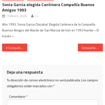
Sonia Garcia elegida Cantinera Compañía Buenos
Amigos 1993
1 febrero, 2026
J. L.
Año 1993. Sonia Garcia Olazabal. Elegida Cantinera de la Compañía
Buenos Amigos del Alarde de San Marcial de Irún en 1993 fuente » El
Irunés «
Navegación
Compañía de Ventas. Cantinera Iratze Morán Cañas. Año 2019
Compañía Real Unión. Cantinera Nerea García Amorós. Año 2019
de
entradas
Deja una respuesta
Tu dirección de correo electrónico no será publicada.
Los campos
obligatorios están marcados con
*
Comentario
*