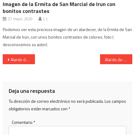
Imagen de la Ermita de San Marcial de Irun con
bonitos contrastes
27 mayo, 2020
J. L.
Podemos ver esta preciosa imagen de un atardecer, de la Ermita de San
Marcial de Irun, con unos bonitos contrastes de colores. foto (
desconocemos su autor)
Navegación
Alarde de Hondarribia.Compañia Olearso.
Alarde de San Marcial de Irun.Cantinera de la Compañia Anaka.
de
entradas
Deja una respuesta
Tu dirección de correo electrónico no será publicada.
Los campos
obligatorios están marcados con
*
Comentario
*