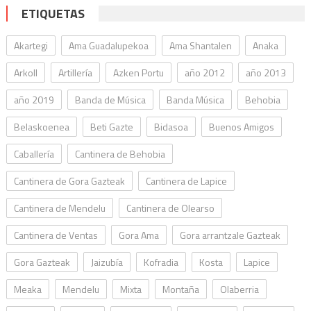
ETIQUETAS
Akartegi
Ama Guadalupekoa
Ama Shantalen
Anaka
Arkoll
Artillería
Azken Portu
año 2012
año 2013
año 2019
Banda de Música
Banda Música
Behobia
Belaskoenea
Beti Gazte
Bidasoa
Buenos Amigos
Caballería
Cantinera de Behobia
Cantinera de Gora Gazteak
Cantinera de Lapice
Cantinera de Mendelu
Cantinera de Olearso
Cantinera de Ventas
Gora Ama
Gora arrantzale Gazteak
Gora Gazteak
Jaizubía
Kofradia
Kosta
Lapice
Meaka
Mendelu
Mixta
Montaña
Olaberria