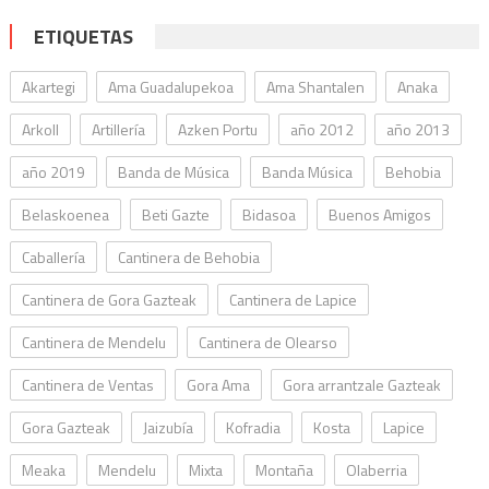
ETIQUETAS
Akartegi
Ama Guadalupekoa
Ama Shantalen
Anaka
Arkoll
Artillería
Azken Portu
año 2012
año 2013
año 2019
Banda de Música
Banda Música
Behobia
Belaskoenea
Beti Gazte
Bidasoa
Buenos Amigos
Caballería
Cantinera de Behobia
Cantinera de Gora Gazteak
Cantinera de Lapice
Cantinera de Mendelu
Cantinera de Olearso
Cantinera de Ventas
Gora Ama
Gora arrantzale Gazteak
Gora Gazteak
Jaizubía
Kofradia
Kosta
Lapice
Meaka
Mendelu
Mixta
Montaña
Olaberria