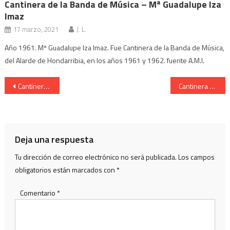
Cantinera de la Banda de Música – Mª Guadalupe Iza
Imaz
17 marzo, 2021
J. L.
Año 1961. Mª Guadalupe Iza Imaz. Fue Cantinera de la Banda de Música,
del Alarde de Hondarribia, en los años 1961 y 1962. fuente A.M.I.
Navegación
Cantinera de la Compañía Kosta – Lupe Olaso Goñi
Cantinera de la Compañía Kosta – Lupe Iza Etxegaray
de
entradas
Deja una respuesta
Tu dirección de correo electrónico no será publicada.
Los campos
obligatorios están marcados con
*
Comentario
*