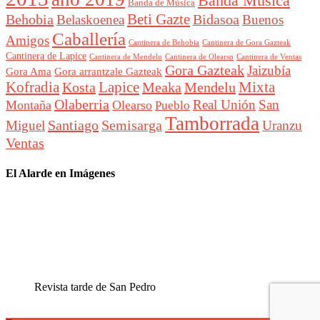
Banda Música
Banda de Música
Beti Gazte
Behobia
Bidasoa
Belaskoenea
Buenos
Caballería
Amigos
Cantinera de Behobia
Cantinera de Gora Gazteak
Cantinera de Lapice
Cantinera de Mendelu
Cantinera de Ventas
Cantinera de Olearso
Gora Gazteak
Jaizubía
Gora Ama
Gora arrantzale Gazteak
Lapice
Mixta
Kofradia
Kosta
Meaka
Mendelu
Olaberria
Real Unión
San
Montaña
Olearso
Pueblo
Tamborrada
Santiago
Semisarga
Miguel
Uranzu
Ventas
El Alarde en Imágenes
Revista tarde de San Pedro