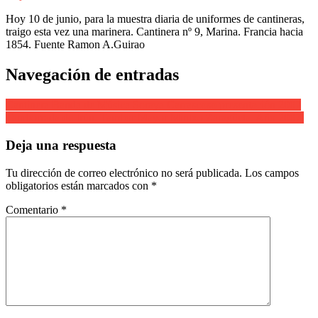
Hoy 10 de junio, para la muestra diaria de uniformes de cantineras,
traigo esta vez una marinera. Cantinera nº 9, Marina. Francia hacia
1854. Fuente Ramon A.Guirao
Navegación de entradas
Cantinera Banda de Música Soraya Carrascoso presentación 2007
Tamborrada de Irún. Tambor Mayor Mintxo Zaragüeta. Año 2007.
Deja una respuesta
Tu dirección de correo electrónico no será publicada.
Los campos
obligatorios están marcados con
*
Comentario
*