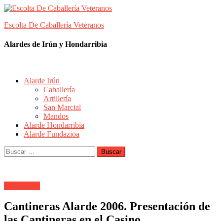
Skip
to
Escolta De Caballería Veteranos
content
Alardes de Irún y Hondarribia
Alarde Irún
Caballería
Artillería
San Marcial
Mandos
Alarde Hondarribia
Alarde Fundazioa
Buscar:
Alarde Irún
Cantineras Alarde 2006. Presentación de
las Cantineras en el Casino.