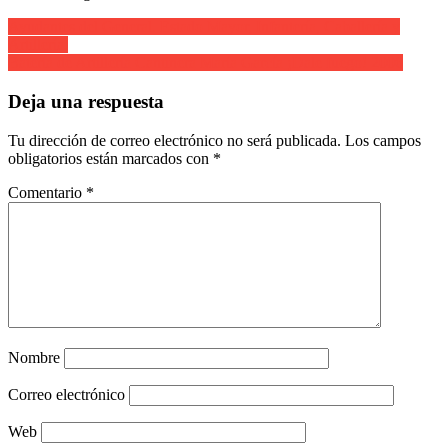
Navegación
Ayudantes del General. Estado Mayor, Infantería, Caballería y
Artillería.
de
Batería de Artillería Cantinera María García ¡Dale fuego! 2006
entradas
Deja una respuesta
Tu dirección de correo electrónico no será publicada.
Los campos
obligatorios están marcados con
*
Comentario
*
Nombre
Correo electrónico
Web