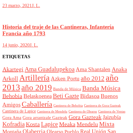
23 marzo, 2021
J. L.
Historia del traje de las Cantineras, Infantería
Francia año 1793
14 junio, 2020
J. L.
ETIQUETAS
Akartegi
Ama Guadalupekoa
Anaka
Ama Shantalen
año
Artillería
año 2012
Arkoll
Azken Portu
2013
año 2019
Banda Música
Banda de Música
Beti Gazte
Behobia
Bidasoa
Belaskoenea
Buenos
Caballería
Amigos
Cantinera de Behobia
Cantinera de Gora Gazteak
Cantinera de Lapice
Cantinera de Mendelu
Cantinera de Ventas
Cantinera de Olearso
Gora Gazteak
Jaizubía
Gora Ama
Gora arrantzale Gazteak
Lapice
Mixta
Kofradia
Kosta
Meaka
Mendelu
Olaberria
Real Unión
San
Montaña
Olearso
Pueblo