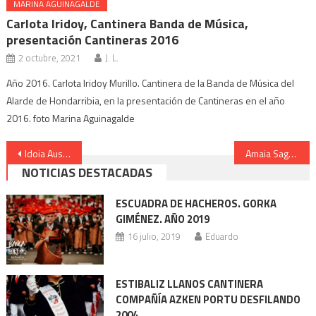
MARINA AGUINAGALDE
Carlota Iridoy, Cantinera Banda de Música,
presentación Cantineras 2016
2 octubre, 2021
J. L.
Año 2016. Carlota Iridoy Murillo. Cantinera de la Banda de Música del
Alarde de Hondarribia, en la presentación de Cantineras en el año
2016. foto Marina Aguinagalde
Navegación
Idoia Ausan elección de Cantinera Compañía Jaizubia 1997
Amaia Sagarzazu elección Cantinera Compañía Arkoll 1997
NOTICIAS DESTACADAS
de
entradas
ESCUADRA DE HACHEROS. GORKA
GIMÉNEZ. AÑO 2019
16 julio, 2019
Eduardo
ESTIBALIZ LLANOS CANTINERA
COMPAÑÍA AZKEN PORTU DESFILANDO
2004