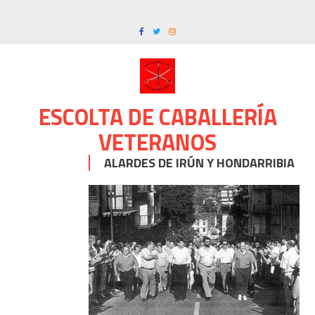
Skip
to
content
ESCOLTA DE CABALLERÍA
VETERANOS
ALARDES DE IRÚN Y HONDARRIBIA