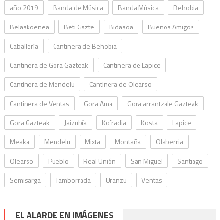
año 2019
Banda de Música
Banda Música
Behobia
Belaskoenea
Beti Gazte
Bidasoa
Buenos Amigos
Caballería
Cantinera de Behobia
Cantinera de Gora Gazteak
Cantinera de Lapice
Cantinera de Mendelu
Cantinera de Olearso
Cantinera de Ventas
Gora Ama
Gora arrantzale Gazteak
Gora Gazteak
Jaizubía
Kofradia
Kosta
Lapice
Meaka
Mendelu
Mixta
Montaña
Olaberria
Olearso
Pueblo
Real Unión
San Miguel
Santiago
Semisarga
Tamborrada
Uranzu
Ventas
EL ALARDE EN IMÁGENES