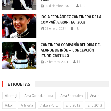
10 diciembre, 2023
J. L.
IDOIA FERNÁNDEZ CANTINERA DE LA
COMPAÑÍA AKARTEGI 2002
28 enero, 2021
J. L.
CANTINERA COMPAÑÍA BEHOBIA DEL
ALARDE DE IRÚN – CONCEPCIÓN
ITURRICASTILLO
26 febrero, 2021
J. L.
ETIQUETAS
Akartegi
Ama Guadalupekoa
Ama Shantalen
Anaka
Arkoll
Artillería
Azken Portu
año 2012
año 2013