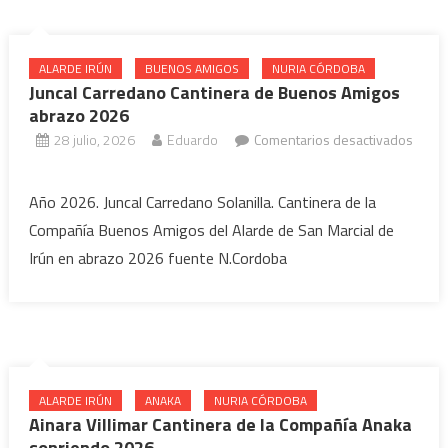
2026
ALARDE IRÚN
BUENOS AMIGOS
NURIA CÓRDOBA
Juncal Carredano Cantinera de Buenos Amigos
abrazo 2026
28 julio, 2026
Eduardo
Comentarios desactivados
en
Juncal
Año 2026. Juncal Carredano Solanilla. Cantinera de la
Carredano
Compañía Buenos Amigos del Alarde de San Marcial de
Cantinera
Irún en abrazo 2026 fuente N.Cordoba
de
Buenos
Amigos
abrazo
2026
ALARDE IRÚN
ANAKA
NURIA CÓRDOBA
Ainara Villimar Cantinera de la Compañía Anaka
sonriendo 2026