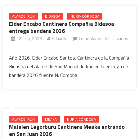
Mayor
2026
ALARDE IRÚN
BIDASOA
NURIA CÓRDOBA
Eider Encabo Cantinera Compañía Bidasoa
entrega bandera 2026
18 julio, 2026
Eduardo
Comentarios desactivados
en
Eider
Año 2026. Eider Encabo Santos. Cantinera de la Compañía
Encabo
Bidasoa del Alarde de San Marcial de Irún en la entrega de
Cantinera
bandera 2026 fuente N. Cordoba
Compañía
Bidasoa
entrega
bandera
2026
ALARDE IRÚN
MEAKA
NURIA CÓRDOBA
Maialen Legorburu Cantinera Meaka entrando
en San Juan 2026