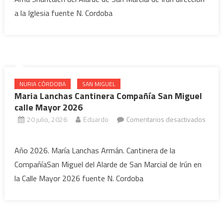
Cantinera
a la Iglesia fuente N. Cordoba
Ama
Shantalen
dirección
Iglesia
2026
NURIA CÓRDOBA
SAN MIGUEL
Maria Lanchas Cantinera Compañía San Miguel
calle Mayor 2026
20 julio, 2026
Eduardo
Comentarios desactivados
en
Maria
Año 2026. María Lanchas Armán. Cantinera de la
Lanchas
CompañíaSan Miguel del Alarde de San Marcial de Irún en
Cantinera
la Calle Mayor 2026 fuente N. Cordoba
Compañía
San
Miguel
calle