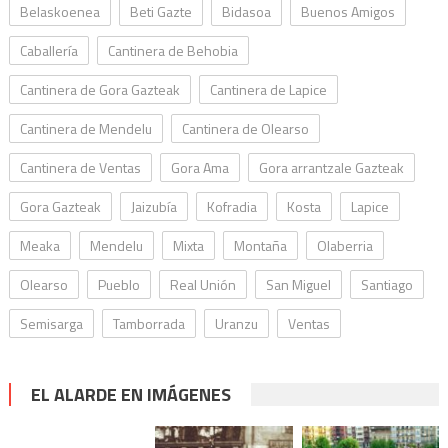
Belaskoenea
Beti Gazte
Bidasoa
Buenos Amigos
Caballería
Cantinera de Behobia
Cantinera de Gora Gazteak
Cantinera de Lapice
Cantinera de Mendelu
Cantinera de Olearso
Cantinera de Ventas
Gora Ama
Gora arrantzale Gazteak
Gora Gazteak
Jaizubía
Kofradia
Kosta
Lapice
Meaka
Mendelu
Mixta
Montaña
Olaberria
Olearso
Pueblo
Real Unión
San Miguel
Santiago
Semisarga
Tamborrada
Uranzu
Ventas
EL ALARDE EN IMÁGENES