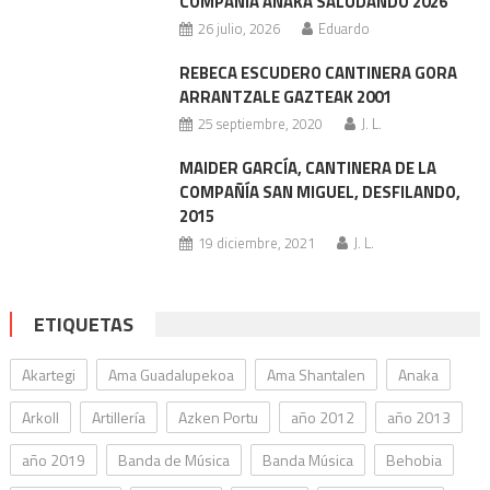
COMPAÑÍA ANAKA SALUDANDO 2026
26 julio, 2026
Eduardo
REBECA ESCUDERO CANTINERA GORA
ARRANTZALE GAZTEAK 2001
25 septiembre, 2020
J. L.
MAIDER GARCÍA, CANTINERA DE LA
COMPAÑÍA SAN MIGUEL, DESFILANDO,
2015
19 diciembre, 2021
J. L.
ETIQUETAS
Akartegi
Ama Guadalupekoa
Ama Shantalen
Anaka
Arkoll
Artillería
Azken Portu
año 2012
año 2013
año 2019
Banda de Música
Banda Música
Behobia