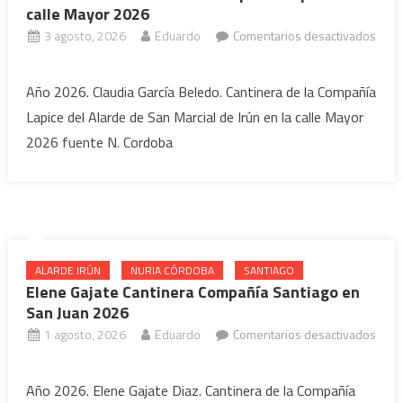
calle Mayor 2026
3 agosto, 2026
Eduardo
Comentarios desactivados
en
Claudia
Año 2026. Claudia García Beledo. Cantinera de la Compañía
García
Lapice del Alarde de San Marcial de Irún en la calle Mayor
Cantinera
2026 fuente N. Cordoba
Compañía
Lapice
en
calle
Mayor
2026
ALARDE IRÚN
NURIA CÓRDOBA
SANTIAGO
Elene Gajate Cantinera Compañía Santiago en
San Juan 2026
1 agosto, 2026
Eduardo
Comentarios desactivados
en
Elene
Año 2026. Elene Gajate Diaz. Cantinera de la Compañía
Gajate