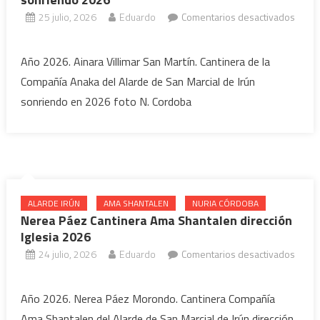
25 julio, 2026
Eduardo
Comentarios desactivados
en
Ainara
Año 2026. Ainara Villimar San Martín. Cantinera de la
Villimar
Compañía Anaka del Alarde de San Marcial de Irún
Cantinera
sonriendo en 2026 foto N. Cordoba
de
la
Compañía
Anaka
sonriendo
2026
ALARDE IRÚN
AMA SHANTALEN
NURIA CÓRDOBA
Nerea Páez Cantinera Ama Shantalen dirección
Iglesia 2026
24 julio, 2026
Eduardo
Comentarios desactivados
en
Nerea
Año 2026. Nerea Páez Morondo. Cantinera Compañía
Páez
Ama Shantalen del Alarde de San Marcial de Irún dirección