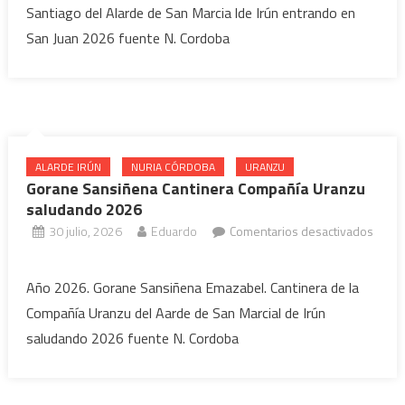
Santiago del Alarde de San Marcia lde Irún entrando en
Cantinera
San Juan 2026 fuente N. Cordoba
Compañía
Santiago
en
San
Juan
2026
ALARDE IRÚN
NURIA CÓRDOBA
URANZU
Gorane Sansiñena Cantinera Compañía Uranzu
saludando 2026
30 julio, 2026
Eduardo
Comentarios desactivados
en
Gorane
Año 2026. Gorane Sansiñena Emazabel. Cantinera de la
Sansiñena
Compañía Uranzu del Aarde de San Marcial de Irún
Cantinera
saludando 2026 fuente N. Cordoba
Compañía
Uranzu
saludando