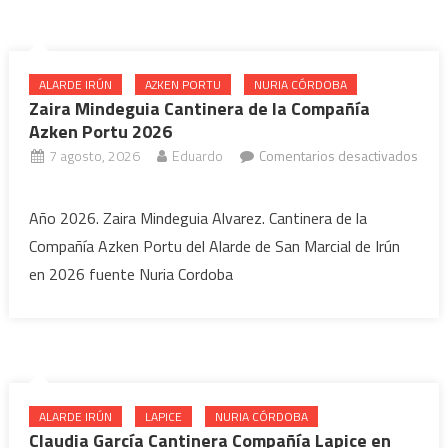
ALARDE IRÚN
AZKEN PORTU
NURIA CÓRDOBA
Zaira Mindeguia Cantinera de la Compañía
Azken Portu 2026
7 agosto, 2026
Eduardo
Comentarios desactivados
en
Zaira
Año 2026. Zaira Mindeguia Alvarez. Cantinera de la
Mindeguia
Compañía Azken Portu del Alarde de San Marcial de Irún
Cantinera
en 2026 fuente Nuria Cordoba
de
la
Compañía
Azken
Portu
2026
ALARDE IRÚN
LAPICE
NURIA CÓRDOBA
Claudia García Cantinera Compañía Lapice en