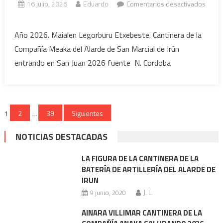
16 julio, 2026
Eduardo
Comentarios desactivados
en
Maialen
Año 2026. Maialen Legorburu Etxebeste. Cantinera de la
Legorburu
Compañía Meaka del Alarde de San Marcial de Irún
Cantinera
entrando en San Juan 2026 fuente N. Cordoba
Meaka
entrando
en
San
Paginación
1
2
…
39
Siguientes
Juan
de
2026
NOTICIAS DESTACADAS
entradas
LA FIGURA DE LA CANTINERA DE LA
BATERÍA DE ARTILLERÍA DEL ALARDE DE
IRUN
9 junio, 2020
J. L.
AINARA VILLIMAR CANTINERA DE LA