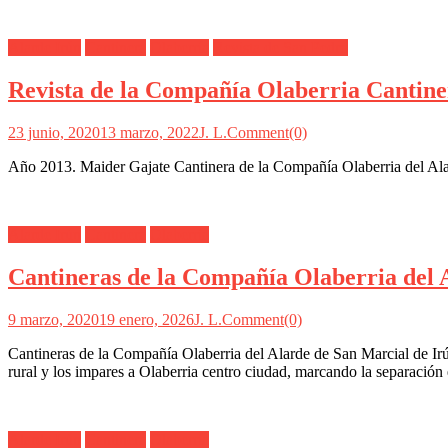
Alarde Irún
Cantinera
Olaberría
Revista de San Pedro
Revista de la Compañía Olaberria Cantin
23 junio, 2020
13 marzo, 2022
J. L.
Comment(0)
Año 2013. Maider Gajate Cantinera de la Compañía Olaberria del Alard
Alarde Irún
Cantinera
Olaberría
Cantineras de la Compañía Olaberria del 
9 marzo, 2020
19 enero, 2026
J. L.
Comment(0)
Cantineras de la Compañía Olaberria del Alarde de San Marcial de Irú
rural y los impares a Olaberria centro ciudad, marcando la separación 
Alarde Irún
Cantinera
Olaberría