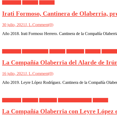
Alarde Irún
Cantinera
Olaberría
Irati Formoso, Cantinera de Olaberria, pr
30 julio, 2021
J. L.
Comment(0)
Año 2018. Irati Formoso Herrero. Cantinera de la Compañía Olaberria
Alarde Irún
Aristi Fotógrafo
Cantinera
Fotógrafos
Olaberría
Revista 
La Compañía Olaberria del Alarde de Irún
16 julio, 2021
J. L.
Comment(0)
Año 2019. Leyre López Rodríguez. Cantinera de la Compañía Olaberria
Alarde Irún
Cantinera
Fotógrafos
Marina Aguinagalde
Olaberría
La Compañía Olaberria con Leyre López e