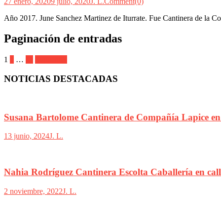
27 enero, 2020
9 julio, 2020
J. L.
Comment(0)
Año 2017. June Sanchez Martinez de Iturrate. Fue Cantinera de la Co
Paginación de entradas
1
2
…
11
Siguientes
NOTICIAS DESTACADAS
Susana Bartolome Cantinera de Compañía Lapice en
13 junio, 2024
J. L.
Nahia Rodríguez Cantinera Escolta Caballería en ca
2 noviembre, 2022
J. L.