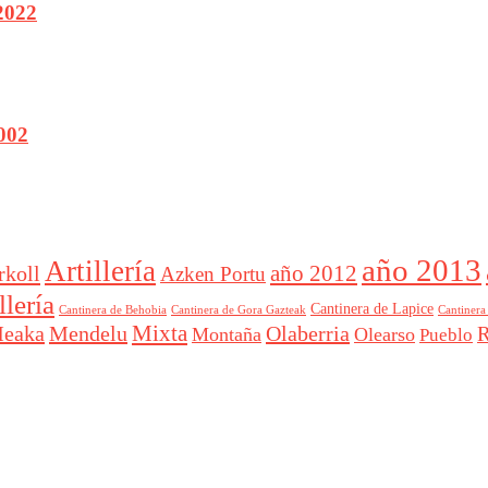
 2022
2002
año 2013
Artillería
año 2012
rkoll
Azken Portu
lería
Cantinera de Lapice
Cantinera
Cantinera de Behobia
Cantinera de Gora Gazteak
Mixta
eaka
Mendelu
Olaberria
R
Montaña
Olearso
Pueblo