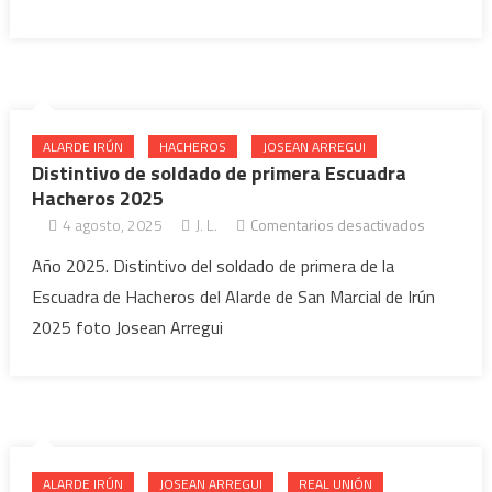
2025
ALARDE IRÚN
HACHEROS
JOSEAN ARREGUI
Distintivo de soldado de primera Escuadra
Hacheros 2025
4 agosto, 2025
J. L.
Comentarios desactivados
en
Distintivo
Año 2025. Distintivo del soldado de primera de la
de
Escuadra de Hacheros del Alarde de San Marcial de Irún
soldado
2025 foto Josean Arregui
de
primera
Escuadra
Hacheros
2025
ALARDE IRÚN
JOSEAN ARREGUI
REAL UNIÓN