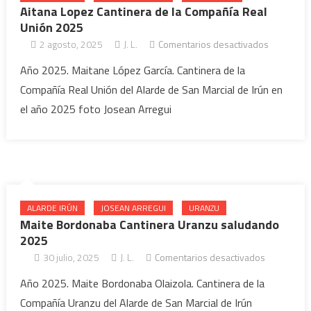
Aitana Lopez Cantinera de la Compañía Real
Unión 2025
2 agosto, 2025
J. L.
Comentarios desactivados
en Aitana
Lopez
Año 2025. Maitane López García. Cantinera de la
Cantinera
Compañía Real Unión del Alarde de San Marcial de Irún en
de la
el año 2025 foto Josean Arregui
Compañía
Real
Unión
2025
ALARDE IRÚN
JOSEAN ARREGUI
URANZU
Maite Bordonaba Cantinera Uranzu saludando
2025
30 julio, 2025
J. L.
Comentarios desactivados
en Maite
Bordonab
Año 2025. Maite Bordonaba Olaizola. Cantinera de la
Cantinera
Compañía Uranzu del Alarde de San Marcial de Irún
Uranzu