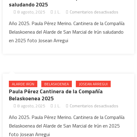
saludando 2025
8 agosto, 2025
J. L.
Comentarios desactivados
en Paul
Pérez
Año 2025. Paula Pérez Merino. Cantinera de la Compañía
Cantine
Belaskoenea del Alarde de San Marcial de Irún saludando
Compañ
en 2025 foto Josean Arregui
Belaskoe
saludan
2025
ALARDE IRÚN
BELASKOENEA
JOSEAN ARREGUI
Paula Pérez Cantinera de la Compañía
Belaskoenea 2025
8 agosto, 2025
J. L.
Comentarios desactivados
en Paul
Pérez
Año 2025. Paula Pérez Merino. Cantinera de la Compañía
Cantinera
Belaskoenea del Alarde de San Marcial de Irún en 2025
la Compa
foto Josean Arregui
Belaskoe