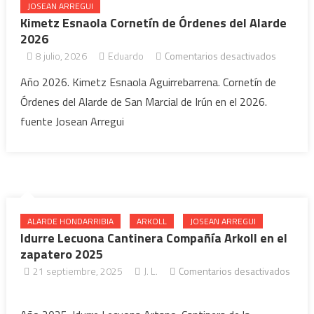
JOSEAN ARREGUI
Kimetz Esnaola Cornetín de Órdenes del Alarde
2026
8 julio, 2026
Eduardo
Comentarios desactivados
en
Kimetz
Año 2026. Kimetz Esnaola Aguirrebarrena. Cornetín de
Esnaola
Órdenes del Alarde de San Marcial de Irún en el 2026.
Cornetín
fuente Josean Arregui
de
Órdenes
del
Alarde
2026
ALARDE HONDARRIBIA
ARKOLL
JOSEAN ARREGUI
Idurre Lecuona Cantinera Compañía Arkoll en el
zapatero 2025
21 septiembre, 2025
J. L.
Comentarios desactivados
en Idurre Lecuona Cantinera
Compañía Arkoll en el zapatero 2025