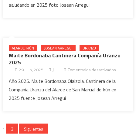
saludando en 2025 foto Josean Arregui
saludando
2025
ALARDE IRÚN
JOSEAN ARREGUI
URANZU
Maite Bordonaba Cantinera Compañía Uranzu
2025
29 julio, 2025
J. L.
Comentarios desactivados
en Maite
Bordonab
Año 2025. Maite Bordonaba Olaizola. Cantinera de la
Cantinera
Compañía Uranzu del Alarde de San Marcial de Irún en
Compañía
2025 fuente Josean Arregui
Uranzu
2025
Paginación de entradas
1
2
Siguientes