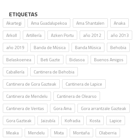
ETIQUETAS
Akartegi
Ama Guadalupekoa
Ama Shantalen
Anaka
Arkoll
Artillería
Azken Portu
año 2012
año 2013
año 2019
Banda de Música
Banda Música
Behobia
Belaskoenea
Beti Gazte
Bidasoa
Buenos Amigos
Caballería
Cantinera de Behobia
Cantinera de Gora Gazteak
Cantinera de Lapice
Cantinera de Mendelu
Cantinera de Olearso
Cantinera de Ventas
Gora Ama
Gora arrantzale Gazteak
Gora Gazteak
Jaizubía
Kofradia
Kosta
Lapice
Meaka
Mendelu
Mixta
Montaña
Olaberria