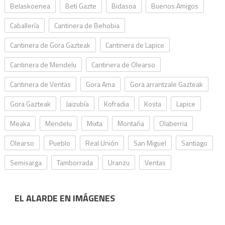
Belaskoenea
Beti Gazte
Bidasoa
Buenos Amigos
Caballería
Cantinera de Behobia
Cantinera de Gora Gazteak
Cantinera de Lapice
Cantinera de Mendelu
Cantinera de Olearso
Cantinera de Ventas
Gora Ama
Gora arrantzale Gazteak
Gora Gazteak
Jaizubía
Kofradia
Kosta
Lapice
Meaka
Mendelu
Mixta
Montaña
Olaberria
Olearso
Pueblo
Real Unión
San Miguel
Santiago
Semisarga
Tamborrada
Uranzu
Ventas
EL ALARDE EN IMÁGENES