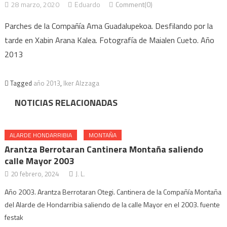
28 marzo, 2020
Eduardo
Comment(0)
Parches de la Compañía Ama Guadalupekoa. Desfilando por la
tarde en Xabin Arana Kalea. Fotografía de Maialen Cueto. Año
2013
Tagged
año 2013
,
Iker Alzzaga
NOTICIAS RELACIONADAS
ALARDE HONDARRIBIA
MONTAÑA
Arantza Berrotaran Cantinera Montaña saliendo
calle Mayor 2003
20 febrero, 2024
J. L.
Año 2003. Arantza Berrotaran Otegi. Cantinera de la Compañía Montaña
del Alarde de Hondarribia saliendo de la calle Mayor en el 2003. fuente
festak