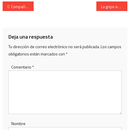
Navegación
Compañía Ama Guadalupekoa. Capitán Angel Aramendi Jauregi. Año 2013
La gripe española-el coronavirus-el soldado de Nápoles. (el confidencial)
de
entradas
Deja una respuesta
Tu dirección de correo electrónico no será publicada.
Los campos
obligatorios están marcados con
*
Comentario
*
Nombre