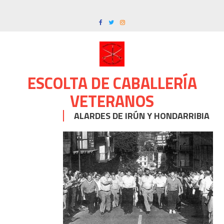
Skip
to
content
ESCOLTA DE CABALLERÍA
VETERANOS
ALARDES DE IRÚN Y HONDARRIBIA