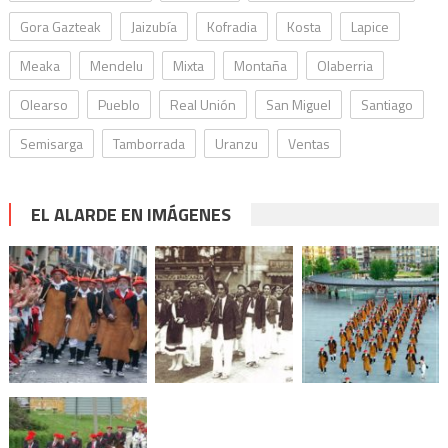
Gora Gazteak
Jaizubía
Kofradia
Kosta
Lapice
Meaka
Mendelu
Mixta
Montaña
Olaberria
Olearso
Pueblo
Real Unión
San Miguel
Santiago
Semisarga
Tamborrada
Uranzu
Ventas
EL ALARDE EN IMÁGENES