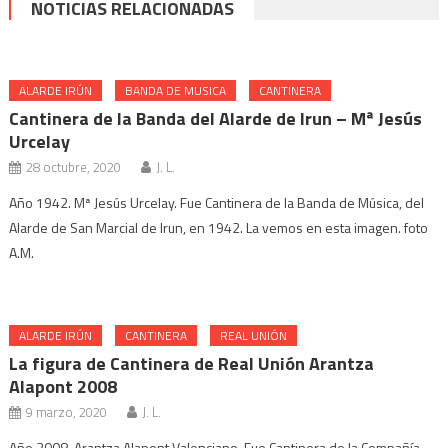
NOTICIAS RELACIONADAS
ALARDE IRÚN
BANDA DE MUSICA
CANTINERA
Cantinera de la Banda del Alarde de Irun – Mª Jesús
Urcelay
28 octubre, 2020
J. L.
Año 1942. Mª Jesús Urcelay. Fue Cantinera de la Banda de Música, del
Alarde de San Marcial de Irun, en 1942. La vemos en esta imagen. foto
A.M.
ALARDE IRÚN
CANTINERA
REAL UNIÓN
La figura de Cantinera de Real Unión Arantza
Alapont 2008
9 marzo, 2020
J. L.
Año 2008. Arantza Alapont Valenciano. Fue Cantinera de la Compañía