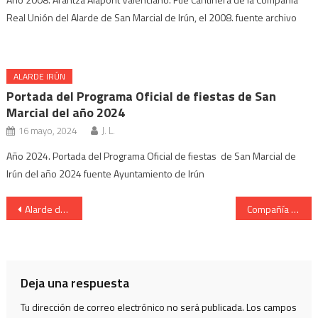
Real Unión del Alarde de San Marcial de Irún, el 2008. fuente archivo
ALARDE IRÚN
Portada del Programa Oficial de fiestas de San
Marcial del año 2024
16 mayo, 2024
J. L.
Año 2024. Portada del Programa Oficial de fiestas de San Marcial de
Irún del año 2024 fuente Ayuntamiento de Irún
Navegación
Alarde de San Marcial de Irun. Personajes populares.
Compañía Azken Portu Cantinera Maialen García Revista 2011
de
entradas
Deja una respuesta
Tu dirección de correo electrónico no será publicada.
Los campos