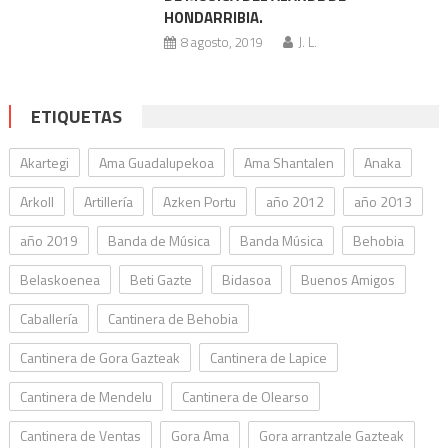
HONDARRIBIA.
8 agosto, 2019
J. L.
ETIQUETAS
Akartegi
Ama Guadalupekoa
Ama Shantalen
Anaka
Arkoll
Artillería
Azken Portu
año 2012
año 2013
año 2019
Banda de Música
Banda Música
Behobia
Belaskoenea
Beti Gazte
Bidasoa
Buenos Amigos
Caballería
Cantinera de Behobia
Cantinera de Gora Gazteak
Cantinera de Lapice
Cantinera de Mendelu
Cantinera de Olearso
Cantinera de Ventas
Gora Ama
Gora arrantzale Gazteak