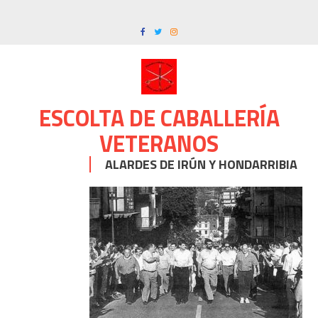
Skip
to
content
ESCOLTA DE CABALLERÍA
VETERANOS
ALARDES DE IRÚN Y HONDARRIBIA