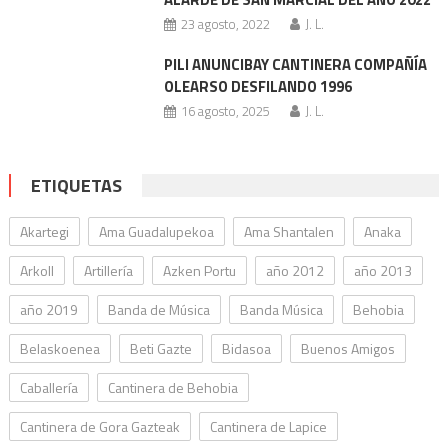
23 agosto, 2022
J. L.
PILI ANUNCIBAY CANTINERA COMPAÑÍA
OLEARSO DESFILANDO 1996
16 agosto, 2025
J. L.
ETIQUETAS
Akartegi
Ama Guadalupekoa
Ama Shantalen
Anaka
Arkoll
Artillería
Azken Portu
año 2012
año 2013
año 2019
Banda de Música
Banda Música
Behobia
Belaskoenea
Beti Gazte
Bidasoa
Buenos Amigos
Caballería
Cantinera de Behobia
Cantinera de Gora Gazteak
Cantinera de Lapice