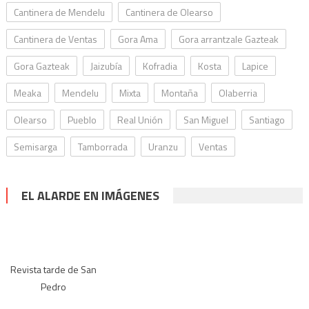
Cantinera de Mendelu
Cantinera de Olearso
Cantinera de Ventas
Gora Ama
Gora arrantzale Gazteak
Gora Gazteak
Jaizubía
Kofradia
Kosta
Lapice
Meaka
Mendelu
Mixta
Montaña
Olaberria
Olearso
Pueblo
Real Unión
San Miguel
Santiago
Semisarga
Tamborrada
Uranzu
Ventas
EL ALARDE EN IMÁGENES
Revista tarde de San
Pedro