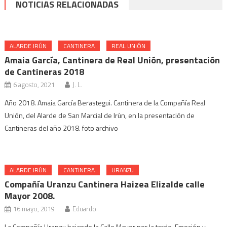
NOTICIAS RELACIONADAS
ALARDE IRÚN
CANTINERA
REAL UNIÓN
Amaia García, Cantinera de Real Unión, presentación
de Cantineras 2018
6 agosto, 2021
J. L.
Año 2018. Amaia García Berastegui. Cantinera de la Compañía Real
Unión, del Alarde de San Marcial de Irún, en la presentación de
Cantineras del año 2018. foto archivo
ALARDE IRÚN
CANTINERA
URANZU
Compañía Uranzu Cantinera Haizea Elizalde calle
Mayor 2008.
16 mayo, 2019
Eduardo
La Compañía Uranzu bajando la Calle Mayor por la tarde. Emoción y