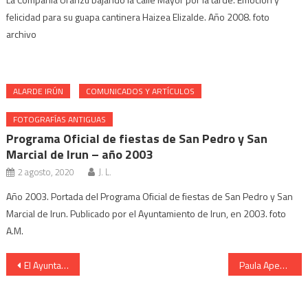
felicidad para su guapa cantinera Haizea Elizalde. Año 2008. foto
archivo
ALARDE IRÚN
COMUNICADOS Y ARTÍCULOS
FOTOGRAFÍAS ANTIGUAS
Programa Oficial de fiestas de San Pedro y San
Marcial de Irun – año 2003
2 agosto, 2020
J. L.
Año 2003. Portada del Programa Oficial de fiestas de San Pedro y San
Marcial de Irun. Publicado por el Ayuntamiento de Irun, en 2003. foto
A.M.
Navegación
El Ayuntamiento .Entrega la medalla de oro de la Ciudad de Irun.
Paula Apecetxea Cantinera Real Unión desfilando 2001
de