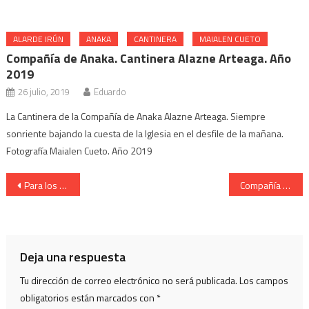
ALARDE IRÚN
ANAKA
CANTINERA
MAIALEN CUETO
Compañía de Anaka. Cantinera Alazne Arteaga. Año
2019
26 julio, 2019
Eduardo
La Cantinera de la Compañía de Anaka Alazne Arteaga. Siempre
sonriente bajando la cuesta de la Iglesia en el desfile de la mañana.
Fotografía Maialen Cueto. Año 2019
Navegación
Para los Alardes de Irún y Hondarribia. Escolta de Caballería Veteranos
Compañía Buenos Amigos. Cantinera Eva Arana la noche de las cantineras. Año 2004
de
entradas
Deja una respuesta
Tu dirección de correo electrónico no será publicada.
Los campos
obligatorios están marcados con
*