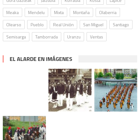
Gora Gazteak
Jaizubía
Kofradia
Kosta
Lapice
Meaka
Mendelu
Mixta
Montaña
Olaberria
Olearso
Pueblo
Real Unión
San Miguel
Santiago
Semisarga
Tamborrada
Uranzu
Ventas
EL ALARDE EN IMÁGENES