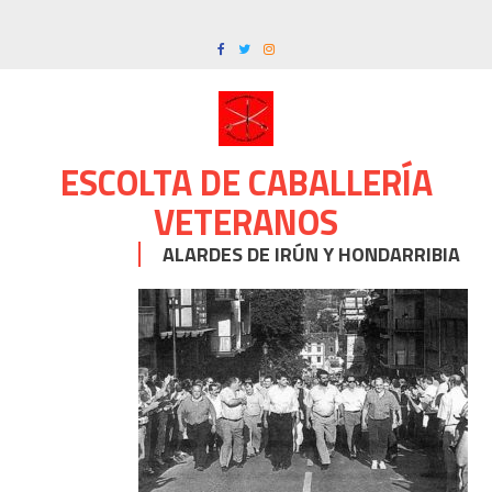
Skip
to
content
ESCOLTA DE CABALLERÍA
VETERANOS
ALARDES DE IRÚN Y HONDARRIBIA