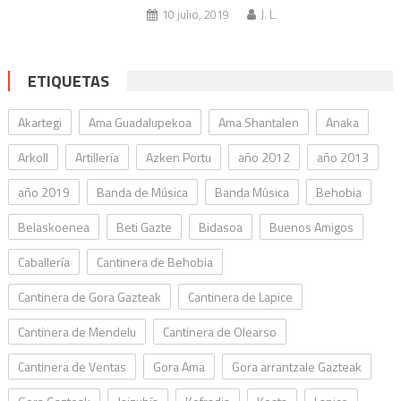
10 julio, 2019
J. L.
ETIQUETAS
Akartegi
Ama Guadalupekoa
Ama Shantalen
Anaka
Arkoll
Artillería
Azken Portu
año 2012
año 2013
año 2019
Banda de Música
Banda Música
Behobia
Belaskoenea
Beti Gazte
Bidasoa
Buenos Amigos
Caballería
Cantinera de Behobia
Cantinera de Gora Gazteak
Cantinera de Lapice
Cantinera de Mendelu
Cantinera de Olearso
Cantinera de Ventas
Gora Ama
Gora arrantzale Gazteak