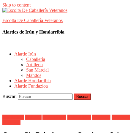
Skip to content
Escolta De Caballería Veteranos
Alardes de Irún y Hondarribia
Alarde Irún
Caballería
Artillería
San Marcial
Mandos
Alarde Hondarribia
Alarde Fundazioa
Buscar:
Alarde Irún
Artillería
Azken Portu
Belaskoenea
Cantinera
Cantinera
Cantinera