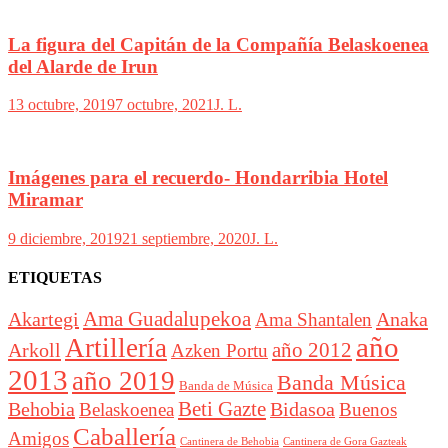
La figura del Capitán de la Compañía Belaskoenea
del Alarde de Irun
13 octubre, 2019
7 octubre, 2021
J. L.
Imágenes para el recuerdo- Hondarribia Hotel
Miramar
9 diciembre, 2019
21 septiembre, 2020
J. L.
ETIQUETAS
Akartegi
Ama Guadalupekoa
Anaka
Ama Shantalen
año
Artillería
año 2012
Arkoll
Azken Portu
2013
año 2019
Banda Música
Banda de Música
Beti Gazte
Behobia
Bidasoa
Belaskoenea
Buenos
Caballería
Amigos
Cantinera de Behobia
Cantinera de Gora Gazteak