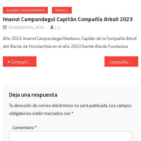
ALARDE HONDARRIBIA
ARKOLL
Imanol Campandegui Capitán Compañía Arkoll 2023
26 septiembre, 2024
J. L.
Año 2023. Imanol Campandegui Etxeburu. Capitán de la Compañía Arkoll
del Alarde de Hondarribia en el año 2023 fuente Alarde Fundazioa
Navegación
Compañía Gora Arrantzale Gazteak. Cantinera Andrea Berrotaran Iridoy. Año 2019
Compañía Mixta. Cantinera Carlota López Chicheri. Año 2019
de
entradas
Deja una respuesta
Tu dirección de correo electrónico no será publicada.
Los campos
obligatorios están marcados con
*
Comentario
*