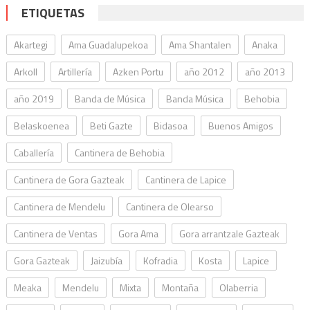
ETIQUETAS
Akartegi
Ama Guadalupekoa
Ama Shantalen
Anaka
Arkoll
Artillería
Azken Portu
año 2012
año 2013
año 2019
Banda de Música
Banda Música
Behobia
Belaskoenea
Beti Gazte
Bidasoa
Buenos Amigos
Caballería
Cantinera de Behobia
Cantinera de Gora Gazteak
Cantinera de Lapice
Cantinera de Mendelu
Cantinera de Olearso
Cantinera de Ventas
Gora Ama
Gora arrantzale Gazteak
Gora Gazteak
Jaizubía
Kofradia
Kosta
Lapice
Meaka
Mendelu
Mixta
Montaña
Olaberria