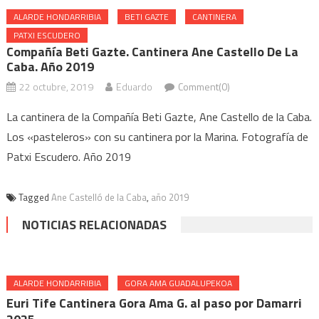
ALARDE HONDARRIBIA
BETI GAZTE
CANTINERA
PATXI ESCUDERO
Compañía Beti Gazte. Cantinera Ane Castello De La
Caba. Año 2019
22 octubre, 2019
Eduardo
Comment(0)
La cantinera de la Compañía Beti Gazte, Ane Castello de la Caba.
Los «pasteleros» con su cantinera por la Marina. Fotografía de
Patxi Escudero. Año 2019
Tagged
Ane Castelló de la Caba
,
año 2019
NOTICIAS RELACIONADAS
ALARDE HONDARRIBIA
GORA AMA GUADALUPEKOA
Euri Tife Cantinera Gora Ama G. al paso por Damarri