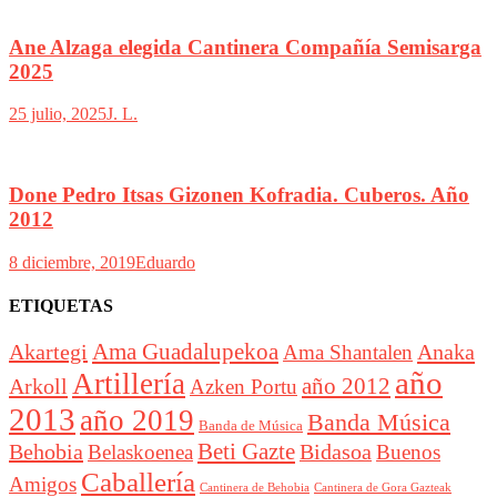
Ane Alzaga elegida Cantinera Compañía Semisarga
2025
25 julio, 2025
J. L.
Done Pedro Itsas Gizonen Kofradia. Cuberos. Año
2012
8 diciembre, 2019
Eduardo
ETIQUETAS
Akartegi
Ama Guadalupekoa
Anaka
Ama Shantalen
año
Artillería
año 2012
Arkoll
Azken Portu
2013
año 2019
Banda Música
Banda de Música
Beti Gazte
Behobia
Bidasoa
Belaskoenea
Buenos
Caballería
Amigos
Cantinera de Behobia
Cantinera de Gora Gazteak