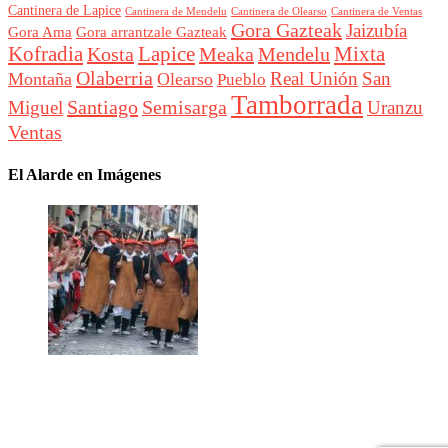
Cantinera de Lapice
Cantinera de Mendelu
Cantinera de Ventas
Cantinera de Olearso
Gora Gazteak
Jaizubía
Gora Ama
Gora arrantzale Gazteak
Lapice
Mixta
Kofradia
Kosta
Meaka
Mendelu
Olaberria
Real Unión
San
Montaña
Olearso
Pueblo
Tamborrada
Santiago
Semisarga
Miguel
Uranzu
Ventas
El Alarde en Imágenes