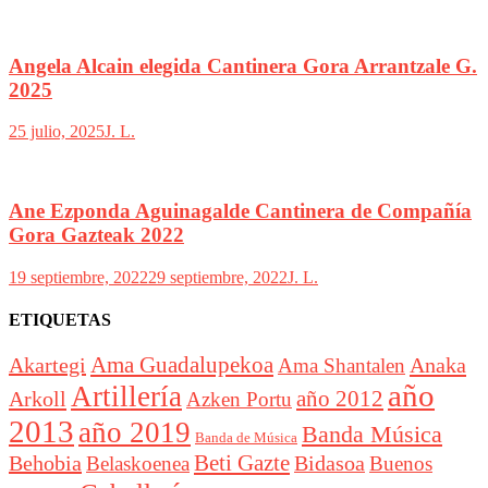
Angela Alcain elegida Cantinera Gora Arrantzale G.
2025
25 julio, 2025
J. L.
Ane Ezponda Aguinagalde Cantinera de Compañía
Gora Gazteak 2022
19 septiembre, 2022
29 septiembre, 2022
J. L.
ETIQUETAS
Akartegi
Ama Guadalupekoa
Anaka
Ama Shantalen
año
Artillería
año 2012
Arkoll
Azken Portu
2013
año 2019
Banda Música
Banda de Música
Beti Gazte
Behobia
Bidasoa
Belaskoenea
Buenos