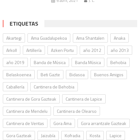
6 abril, 2021
J. L.
ETIQUETAS
Akartegi
Ama Guadalupekoa
Ama Shantalen
Anaka
Arkoll
Artillería
Azken Portu
año 2012
año 2013
año 2019
Banda de Música
Banda Música
Behobia
Belaskoenea
Beti Gazte
Bidasoa
Buenos Amigos
Caballería
Cantinera de Behobia
Cantinera de Gora Gazteak
Cantinera de Lapice
Cantinera de Mendelu
Cantinera de Olearso
Cantinera de Ventas
Gora Ama
Gora arrantzale Gazteak
Gora Gazteak
Jaizubía
Kofradia
Kosta
Lapice