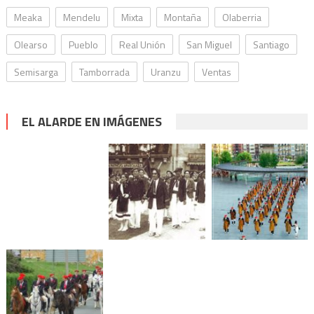
Meaka
Mendelu
Mixta
Montaña
Olaberria
Olearso
Pueblo
Real Unión
San Miguel
Santiago
Semisarga
Tamborrada
Uranzu
Ventas
EL ALARDE EN IMÁGENES