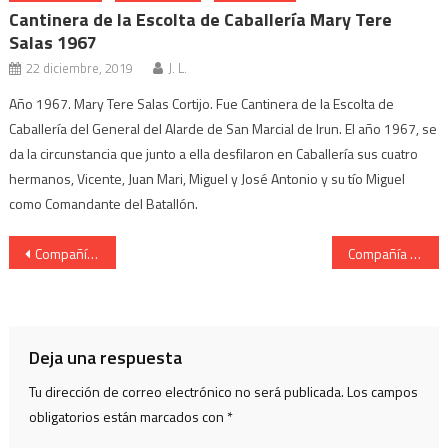
Cantinera de la Escolta de Caballería Mary Tere
Salas 1967
22 diciembre, 2019
J. L.
Año 1967. Mary Tere Salas Cortijo. Fue Cantinera de la Escolta de
Caballería del General del Alarde de San Marcial de Irun. El año 1967, se
da la circunstancia que junto a ella desfilaron en Caballería sus cuatro
hermanos, Vicente, Juan Mari, Miguel y José Antonio y su tío Miguel
como Comandante del Batallón.
Navegación
Compañía Buenos Amigos Cantinera Amaia Illera en la Iglesia 2011
Compañía Buenos Amigos Cantinera Amaia Illera calle Mayor 2011
de
entradas
Deja una respuesta
Tu dirección de correo electrónico no será publicada.
Los campos
obligatorios están marcados con
*