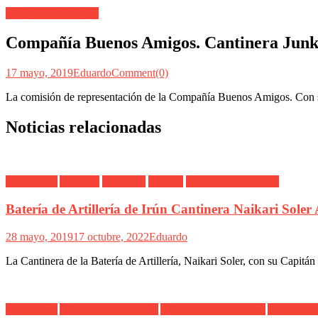
Fotografías Antiguas
Compañía Buenos Amigos. Cantinera Junka
17 mayo, 2019
Eduardo
Comment(0)
La comisión de representación de la Compañía Buenos Amigos. Con s
Noticias relacionadas
Alarde Irún
Artillería
Cantinera
Capitán
Fotografías Antiguas
Batería de Artillería de Irún Cantinera Naikari Sole
28 mayo, 2019
17 octubre, 2022
Eduardo
La Cantinera de la Batería de Artillería, Naikari Soler, con su Capitán
Alarde Irún
Ayudante de Artillería
Ayudante de Caballería
Ayudante 