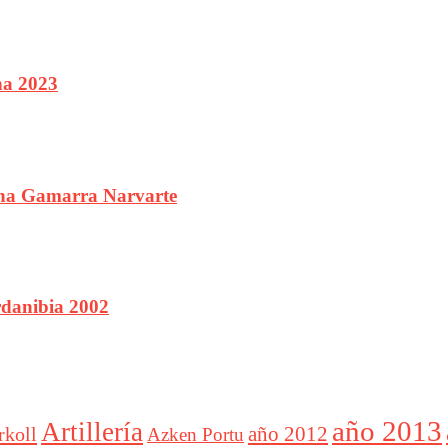
na 2023
ana Gamarra Narvarte
rdanibia 2002
año 2013
Artillería
año 2012
rkoll
Azken Portu