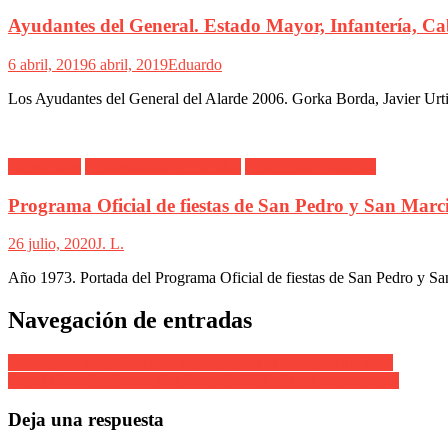
Ayudantes del General. Estado Mayor, Infantería, Caba
6 abril, 2019
6 abril, 2019
Eduardo
Los Ayudantes del General del Alarde 2006. Gorka Borda, Javier Urti
Alarde Irún
Comunicados y artículos
Fotografías Antiguas
Programa Oficial de fiestas de San Pedro y San Marc
26 julio, 2020
J. L.
Año 1973. Portada del Programa Oficial de fiestas de San Pedro y Sa
Navegación de entradas
Bandera de Irún. Pareja de cantineras en el Monte. Año 2008
Cartel Ganador Fiestas San Marcial 2019 «Etorri eta ezagutu»
Deja una respuesta