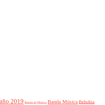
año 2019
Banda Música
Behobia
Banda de Música