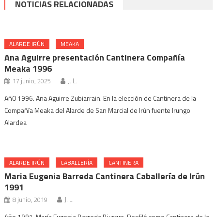
NOTICIAS RELACIONADAS
ALARDE IRÚN
MEAKA
Ana Aguirre presentación Cantinera Compañía
Meaka 1996
17 junio, 2025
J. L.
Añ0 1996. Ana Aguirre Zubiarrain. En la elección de Cantinera de la
Compañía Meaka del Alarde de San Marcial de Irún fuente Irungo
Alardea
ALARDE IRÚN
CABALLERÍA
CANTINERA
Maria Eugenia Barreda Cantinera Caballería de Irún
1991
8 junio, 2019
J. L.
Año 1991. María Eugenia Barreda Biurrun. Desfiló como Cantinera de la