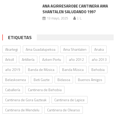
ANA AGIRRESAROBE CANTINERA AMA
SHANTALEN SALUDANDO 1997
13 mayo, 2025
J. L.
ETIQUETAS
Akartegi
Ama Guadalupekoa
Ama Shantalen
Anaka
Arkoll
Artillería
Azken Portu
año 2012
año 2013
año 2019
Banda de Música
Banda Música
Behobia
Belaskoenea
Beti Gazte
Bidasoa
Buenos Amigos
Caballería
Cantinera de Behobia
Cantinera de Gora Gazteak
Cantinera de Lapice
Cantinera de Mendelu
Cantinera de Olearso