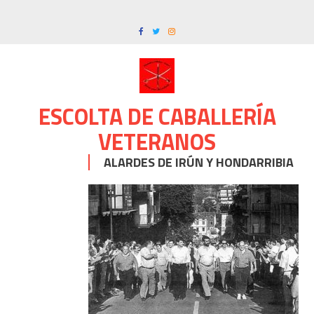
Skip
to
content
ESCOLTA DE CABALLERÍA
VETERANOS
ALARDES DE IRÚN Y HONDARRIBIA