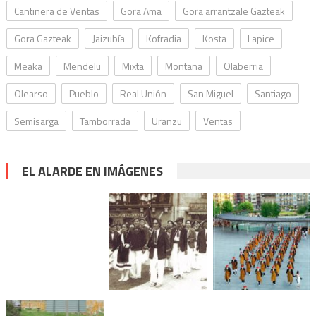
Cantinera de Ventas
Gora Ama
Gora arrantzale Gazteak
Gora Gazteak
Jaizubía
Kofradia
Kosta
Lapice
Meaka
Mendelu
Mixta
Montaña
Olaberria
Olearso
Pueblo
Real Unión
San Miguel
Santiago
Semisarga
Tamborrada
Uranzu
Ventas
EL ALARDE EN IMÁGENES