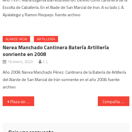
Escolta de Caballería. En el Alade de San Marcial de Irun. A su lado J. A.
Apalategui y Ramon Requejo. fuente archivo
ALARDE IRÚN
ARTILLERÍA
Nerea Manchado Cantinera Batería Artillería
sonriente en 2008
16 enero, 2023
J. L.
Año 2008. Nerea Manchado Pérez. Cantinera de la Batería de Artillería
del Alarde de San Marcial de Irún sonriente en el año 2008. fuente
archivo
Navegación
Plaza de Urdanibia. Capitanes veteranos. Año 2012
Compañía de Ventas Cantinera Eider Alzaga en Urdanibia 2012
de
entradas