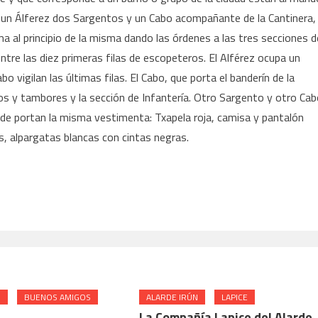
e un Álferez dos Sargentos y un Cabo acompañante de la Cantinera,
rma al principio de la misma dando las órdenes a las tres secciones d
entre las diez primeras filas de escopeteros. El Alférez ocupa un
o vigilan las últimas filas. El Cabo, que porta el banderín de la
tos y tambores y la sección de Infantería. Otro Sargento y otro Ca
de portan la misma vestimenta: Txapela roja, camisa y pantalón
s, alpargatas blancas con cintas negras.
N
BUENOS AMIGOS
ALARDE IRÚN
LAPICE
La Compañía Lapice del Alarde