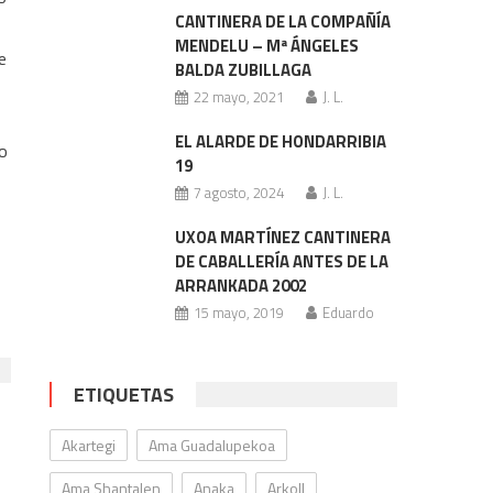
CANTINERA DE LA COMPAÑÍA
MENDELU – Mª ÁNGELES
e
BALDA ZUBILLAGA
22 mayo, 2021
J. L.
EL ALARDE DE HONDARRIBIA
bo
19
7 agosto, 2024
J. L.
UXOA MARTÍNEZ CANTINERA
DE CABALLERÍA ANTES DE LA
ARRANKADA 2002
15 mayo, 2019
Eduardo
ETIQUETAS
Akartegi
Ama Guadalupekoa
Ama Shantalen
Anaka
Arkoll