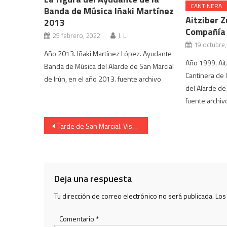
CANTINERA
Banda de Música Iñaki Martínez
Aitziber 
2013
Compañía
25 febrero, 2022
J. L.
19 octubre
Año 2013. Iñaki Martínez López. Ayudante
Año 1999. Ait
Banda de Música del Alarde de San Marcial
Cantinera de
de Irún, en el año 2013. fuente archivo
del Alarde de
fuente archiv
Navegación
Tarde de San Marcial. Vista aérea de la curva en Paseo Colón. Año 2003
de
entradas
Deja una respuesta
Tu dirección de correo electrónico no será publicada.
Los
Comentario
*