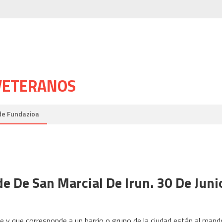
 VETERANOS
de Fundazioa
e De San Marcial De Irun. 30 De Juni
de y que corresponde a un barrio o grupo de la ciudad están al mand