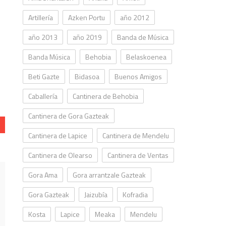
Artillería
Azken Portu
año 2012
año 2013
año 2019
Banda de Música
Banda Música
Behobia
Belaskoenea
Beti Gazte
Bidasoa
Buenos Amigos
Caballería
Cantinera de Behobia
Cantinera de Gora Gazteak
Cantinera de Lapice
Cantinera de Mendelu
Cantinera de Olearso
Cantinera de Ventas
Gora Ama
Gora arrantzale Gazteak
Gora Gazteak
Jaizubía
Kofradia
Kosta
Lapice
Meaka
Mendelu