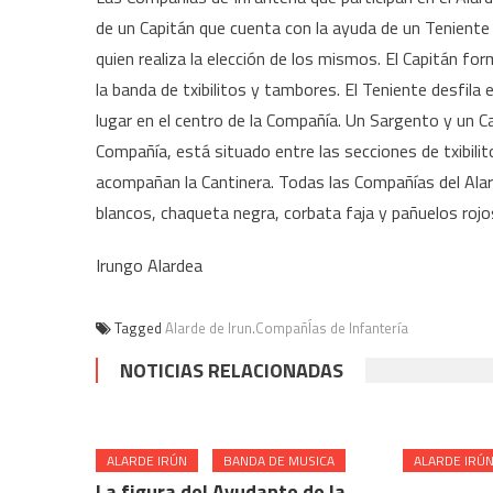
de un Capitán que cuenta con la ayuda de un Tenient
quien realiza la elección de los mismos. El Capitán fo
la banda de txibilitos y tambores. El Teniente desfila 
lugar en el centro de la Compañía. Un Sargento y un Cab
Compañía, está situado entre las secciones de txibili
acompañan la Cantinera. Todas las Compañías del Alar
blancos, chaqueta negra, corbata faja y pañuelos rojo
Irungo Alardea
Tagged
Alarde de Irun.CompañÍas de Infantería
NOTICIAS RELACIONADAS
ALARDE IRÚN
BANDA DE MUSICA
ALARDE IRÚ
La figura del Ayudante de la