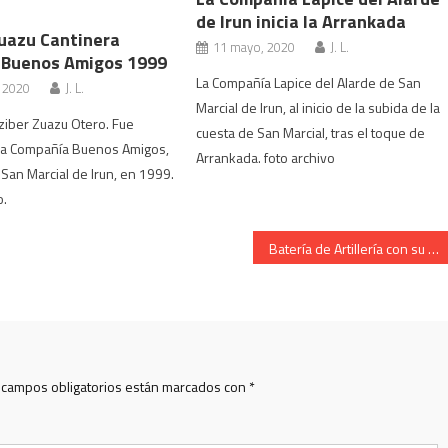
de Irun inicia la Arrankada
Zuazu Cantinera
11 mayo, 2020
J. L.
 Buenos Amigos 1999
La Compañía Lapice del Alarde de San
, 2020
J. L.
Marcial de Irun, al inicio de la subida de la
ziber Zuazu Otero. Fue
cuesta de San Marcial, tras el toque de
 la Compañía Buenos Amigos,
Arrankada. foto archivo
 San Marcial de Irun, en 1999.
o.
Batería de Artillería con su cantinera Beatriz Estalayo. Año 2004
 campos obligatorios están marcados con
*