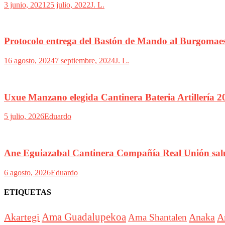
3 junio, 2021
25 julio, 2022
J. L.
Protocolo entrega del Bastón de Mando al Burgomaes
16 agosto, 2024
7 septiembre, 2024
J. L.
Uxue Manzano elegida Cantinera Bateria Artillería 2
5 julio, 2026
Eduardo
Ane Eguiazabal Cantinera Compañía Real Unión sa
6 agosto, 2026
Eduardo
ETIQUETAS
Akartegi
Ama Guadalupekoa
Anaka
A
Ama Shantalen