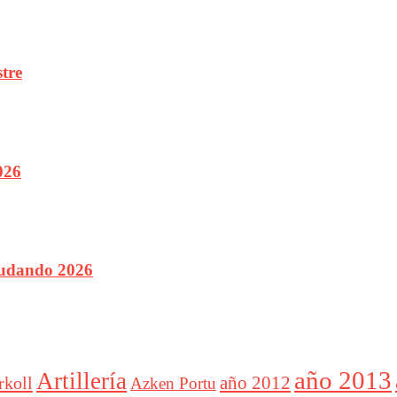
tre
026
ludando 2026
año 2013
Artillería
año 2012
rkoll
Azken Portu