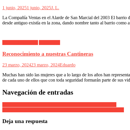
1 junio, 2025
1 junio, 2025
J. L.
La Compañía Ventas en el Alarde de San Marcial del 2003 El barrio de 
desde antiguo existía en la zona, dando nombre tanto al barrio como
Alarde Hondarribia
Alarde Irún
Reconocimiento a nuestras Cantineras
23 marzo, 2024
23 marzo, 2024
Eduardo
Muchas han sido las mujeres que a lo largo de los años han represent
de cada uno de ellos que con toda seguridad formarán parte de sus vi
Navegación de entradas
Escuadra de Hatxeros con su cabo Juanjo Martínez. Año 2019
Compañía de Meaka. Cantinera Eider Gómez Márquez. Año 2019
Deja una respuesta