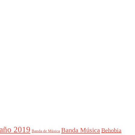
año 2019
Banda Música
Behobia
Banda de Música