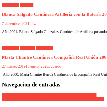
Alarde Irún
Artillería
Blanca Salgado Cantinera Artillería con la Batería 2
7 diciembre, 2024
J. L.
Año 2001. Blanca Salgado González. Cantinera de Artillería posando 
Alarde Irún
Cantinera
Real Unión
Marta Chantre Cantinera Compañía Real Unión 200
27 marzo, 2019
15 enero, 2025
Eduardo
Año 2000. Marta Chantre Berroa Cantinera de la compañía Real Unión
Navegación de entradas
Estíbaliz García Cantinera Compañía Ventas en San Juan 2007
Compañía Real Unión. Cantinera Marta Chantre Berroa. Año 2000.