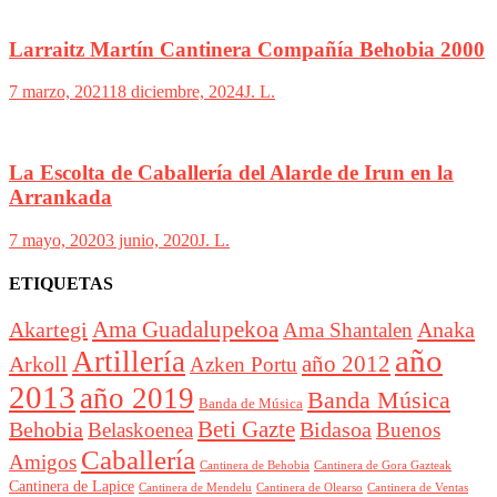
Larraitz Martín Cantinera Compañía Behobia 2000
7 marzo, 2021
18 diciembre, 2024
J. L.
La Escolta de Caballería del Alarde de Irun en la
Arrankada
7 mayo, 2020
3 junio, 2020
J. L.
ETIQUETAS
Akartegi
Ama Guadalupekoa
Anaka
Ama Shantalen
año
Artillería
año 2012
Arkoll
Azken Portu
2013
año 2019
Banda Música
Banda de Música
Beti Gazte
Behobia
Bidasoa
Belaskoenea
Buenos
Caballería
Amigos
Cantinera de Behobia
Cantinera de Gora Gazteak
Cantinera de Lapice
Cantinera de Mendelu
Cantinera de Ventas
Cantinera de Olearso