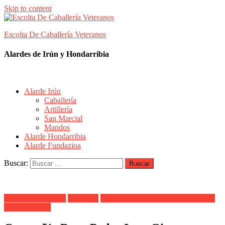
Skip to content
Escolta De Caballería Veteranos
Alardes de Irún y Hondarribia
Alarde Irún
Caballería
Artillería
San Marcial
Mandos
Alarde Hondarribia
Alarde Fundazioa
Buscar:
Alarde Hondarribia
Cantinera
Done Pedro Itxas Gizonen Kofradia
Maialen Cueto